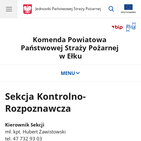
przejdź
gov.pl
Jednostki Państwowej Straży Pożarnej
gov.pl
Jednostki
do
Państwowej
wyszukiwar
Straży
Otwór
Pożarnej
okno
Komenda Powiatowa
z
tłuma
Państwowej Straży Pożarnej
języka
w Ełku
migow
MENU
Sekcja Kontrolno-
Rozpoznawcza
Kierownik Sekcji
mł. kpt. Hubert Zawistowski
tel. 47 732 93 03