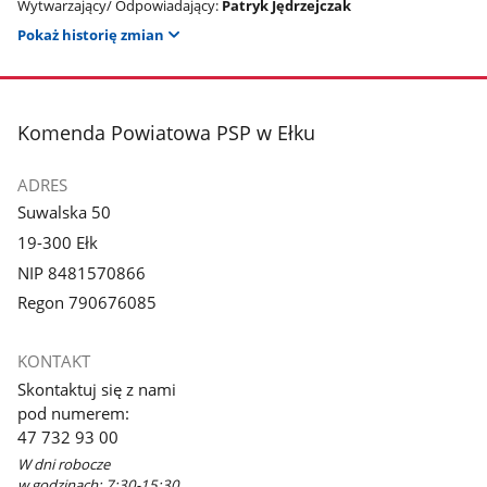
Wytwarzający/ Odpowiadający:
Patryk Jędrzejczak
Pokaż historię zmian
stopka
Komenda Powiatowa PSP w Ełku
ADRES
Suwalska 50
19-300 Ełk
NIP 8481570866
Regon 790676085
KONTAKT
Skontaktuj się z nami
pod numerem:
47 732 93 00
W dni robocze
w godzinach: 7:30-15:30