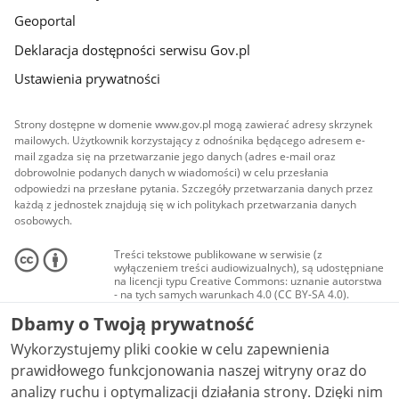
Geoportal
Deklaracja dostępności serwisu Gov.pl
Ustawienia prywatności
Strony dostępne w domenie www.gov.pl mogą zawierać adresy skrzynek
mailowych. Użytkownik korzystający z odnośnika będącego adresem e-
mail zgadza się na przetwarzanie jego danych (adres e-mail oraz
dobrowolnie podanych danych w wiadomości) w celu przesłania
odpowiedzi na przesłane pytania. Szczegóły przetwarzania danych przez
każdą z jednostek znajdują się w ich politykach przetwarzania danych
osobowych.
Treści tekstowe publikowane w serwisie (z
wyłączeniem treści audiowizualnych), są udostępniane
na licencji typu Creative Commons: uznanie autorstwa
- na tych samych warunkach 4.0 (CC BY-SA 4.0).
Materiały audiowizualne, w tym zdjęcia, materiały
Dbamy o Twoją prywatność
audio i wideo, są udostępniane na licencji typu
Creative Commons: uznanie autorstwa użycie
Wykorzystujemy pliki cookie w celu zapewnienia
niekomercyjne - bez utworów zależnych 4.0 (CC BY-
NC-ND 4.0), o ile nie jest to stwierdzone inaczej.
prawidłowego funkcjonowania naszej witryny oraz do
analizy ruchu i optymalizacji działania strony. Dzięki nim