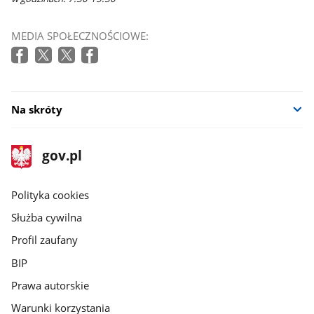
MEDIA SPOŁECZNOŚCIOWE:
Na skróty
stopka
Strona
gov.pl
gov.pl
główna
gov.pl
Polityka cookies
Służba cywilna
Profil zaufany
BIP
Prawa autorskie
Warunki korzystania