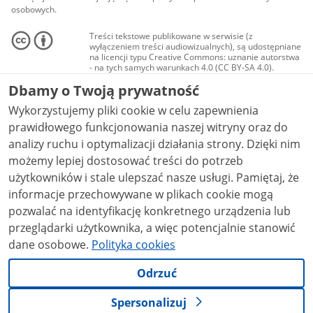
osobowych.
Treści tekstowe publikowane w serwisie (z
wyłączeniem treści audiowizualnych), są udostępniane
na licencji typu Creative Commons: uznanie autorstwa
- na tych samych warunkach 4.0 (CC BY-SA 4.0).
Materiały audiowizualne, w tym zdjęcia, materiały
Dbamy o Twoją prywatność
audio i wideo, są udostępniane na licencji typu
Creative Commons: uznanie autorstwa użycie
Wykorzystujemy pliki cookie w celu zapewnienia
niekomercyjne - bez utworów zależnych 4.0 (CC BY-
NC-ND 4.0), o ile nie jest to stwierdzone inaczej.
prawidłowego funkcjonowania naszej witryny oraz do
analizy ruchu i optymalizacji działania strony. Dzięki nim
możemy lepiej dostosować treści do potrzeb
użytkowników i stale ulepszać nasze usługi. Pamiętaj, że
informacje przechowywane w plikach cookie mogą
pozwalać na identyfikację konkretnego urządzenia lub
przeglądarki użytkownika, a więc potencjalnie stanowić
dane osobowe.
Polityka cookies
Odrzuć
Spersonalizuj