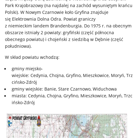
Park Krajobrazowy (na najdalej na zachód wysuniętym krańcu
Polski). W Nowym Czarnowie koło Gryfina znajduje
się Elektrownia Dolna Odra. Powiat graniczy
z niemieckim landem Brandenburgia. Do 1975 r. na obecnym
obszarze istniały 2 powiaty: gryfiński (część północna
obecnego powiatu) i chojeński z siedzibą w Dębnie (część
południowa).
W skład powiatu wchodzą:
gminy miejsko-
wiejskie: Cedynia, Chojna, Gryfino, Mieszkowice, Moryń, Trz
cińsko-Zdrój
gminy wiejskie: Banie, Stare Czarnowo, Widuchowa
miasta: Cedynia, Chojna, Gryfino, Mieszkowice, Moryń, Trzc
ińsko-Zdrój