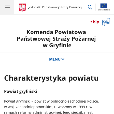
przejdź
gov.pl
Jednostki Państwowej Straży Pożarnej
gov.pl
Jednostki
do
Państwowej
wyszukiwar
Straży
Otwór
Pożarnej
okno
Komenda Powiatowa
z
tłuma
Państwowej Straży Pożarnej
języka
w Gryfinie
migow
MENU
Charakterystyka powiatu
Powiat gryfiński
Powiat gryfiński – powiat w północno-zachodniej Polsce,
w woj. zachodniopomorskim, utworzony w 1999 r. w
ramach reformy administracyjnej. Jego siedzibą jest