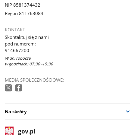
NIP 8581374432
Regon 811763084
KONTAKT
Skontaktuj się z nami
pod numerem:
914667200
W dni robocze
w godzinach: 07:30 -15:30
MEDIA SPOŁECZNOŚCIOWE:
Na skróty
stopka
Strona
gov.pl
gov.pl