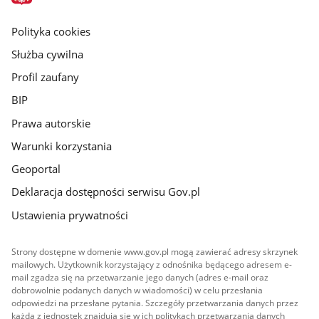
główna
gov.pl
Polityka cookies
Służba cywilna
Profil zaufany
BIP
Prawa autorskie
Warunki korzystania
Geoportal
Deklaracja dostępności serwisu Gov.pl
Ustawienia prywatności
Strony dostępne w domenie www.gov.pl mogą zawierać adresy skrzynek
mailowych. Użytkownik korzystający z odnośnika będącego adresem e-
mail zgadza się na przetwarzanie jego danych (adres e-mail oraz
dobrowolnie podanych danych w wiadomości) w celu przesłania
odpowiedzi na przesłane pytania. Szczegóły przetwarzania danych przez
każdą z jednostek znajdują się w ich politykach przetwarzania danych