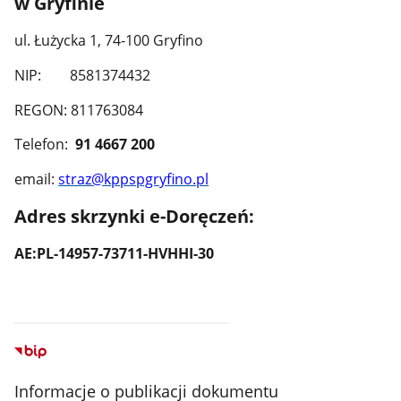
w Gryfinie
ul. Łużycka 1, 74-100 Gryfino
NIP: 8581374432
REGON: 811763084
Telefon:
91 4667 200
email:
straz@kppspgryfino.pl
Adres skrzynki e-Doręczeń:
AE:PL-14957-73711-HVHHI-30
Informacje o publikacji dokumentu