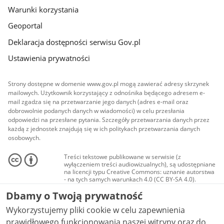
Warunki korzystania
Geoportal
Deklaracja dostępności serwisu Gov.pl
Ustawienia prywatności
Strony dostępne w domenie www.gov.pl mogą zawierać adresy skrzynek
mailowych. Użytkownik korzystający z odnośnika będącego adresem e-
mail zgadza się na przetwarzanie jego danych (adres e-mail oraz
dobrowolnie podanych danych w wiadomości) w celu przesłania
odpowiedzi na przesłane pytania. Szczegóły przetwarzania danych przez
każdą z jednostek znajdują się w ich politykach przetwarzania danych
osobowych.
Treści tekstowe publikowane w serwisie (z
wyłączeniem treści audiowizualnych), są udostępniane
na licencji typu Creative Commons: uznanie autorstwa
- na tych samych warunkach 4.0 (CC BY-SA 4.0).
Materiały audiowizualne, w tym zdjęcia, materiały
Dbamy o Twoją prywatność
audio i wideo, są udostępniane na licencji typu
Creative Commons: uznanie autorstwa użycie
Wykorzystujemy pliki cookie w celu zapewnienia
niekomercyjne - bez utworów zależnych 4.0 (CC BY-
NC-ND 4.0), o ile nie jest to stwierdzone inaczej.
prawidłowego funkcjonowania naszej witryny oraz do