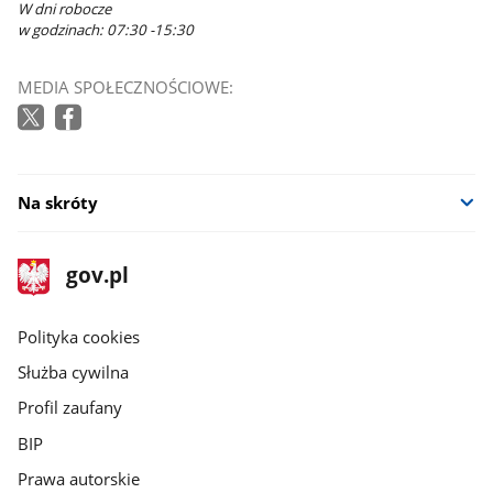
W dni robocze
w godzinach: 07:30 -15:30
MEDIA SPOŁECZNOŚCIOWE:
Na skróty
stopka
Strona
gov.pl
gov.pl
główna
gov.pl
Polityka cookies
Służba cywilna
Profil zaufany
BIP
Prawa autorskie