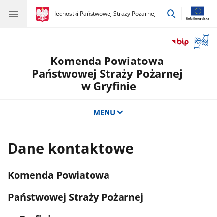
przejdź
gov.pl
Jednostki Państwowej Straży Pożarnej
gov.pl
Jednostki
do
Państwowej
wyszukiwar
Straży
Otwór
Pożarnej
okno
Komenda Powiatowa
z
tłuma
Państwowej Straży Pożarnej
języka
w Gryfinie
migow
MENU
Dane kontaktowe
Komenda Powiatowa
Państwowej Straży Pożarnej