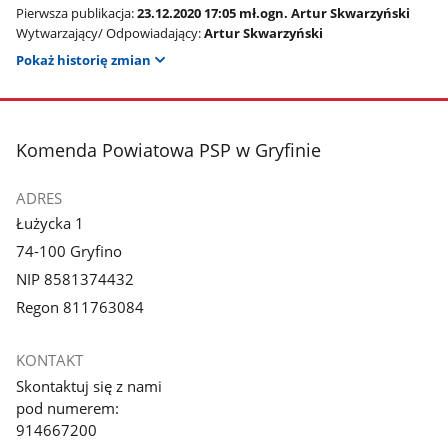
Pierwsza publikacja:
23.12.2020 17:05 mł.ogn. Artur Skwarzyński
Wytwarzający/ Odpowiadający:
Artur Skwarzyński
Pokaż historię zmian
stopka
Komenda Powiatowa PSP w Gryfinie
ADRES
Łużycka 1
74-100 Gryfino
NIP 8581374432
Regon 811763084
KONTAKT
Skontaktuj się z nami
pod numerem:
914667200