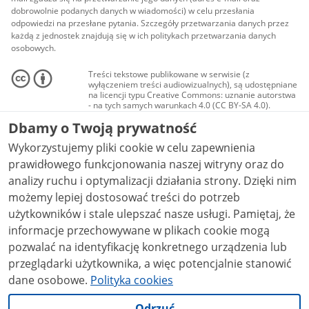
dobrowolnie podanych danych w wiadomości) w celu przesłania
odpowiedzi na przesłane pytania. Szczegóły przetwarzania danych przez
każdą z jednostek znajdują się w ich politykach przetwarzania danych
osobowych.
Treści tekstowe publikowane w serwisie (z
wyłączeniem treści audiowizualnych), są udostępniane
na licencji typu Creative Commons: uznanie autorstwa
- na tych samych warunkach 4.0 (CC BY-SA 4.0).
Materiały audiowizualne, w tym zdjęcia, materiały
Dbamy o Twoją prywatność
audio i wideo, są udostępniane na licencji typu
Creative Commons: uznanie autorstwa użycie
Wykorzystujemy pliki cookie w celu zapewnienia
niekomercyjne - bez utworów zależnych 4.0 (CC BY-
NC-ND 4.0), o ile nie jest to stwierdzone inaczej.
prawidłowego funkcjonowania naszej witryny oraz do
analizy ruchu i optymalizacji działania strony. Dzięki nim
możemy lepiej dostosować treści do potrzeb
użytkowników i stale ulepszać nasze usługi. Pamiętaj, że
informacje przechowywane w plikach cookie mogą
pozwalać na identyfikację konkretnego urządzenia lub
przeglądarki użytkownika, a więc potencjalnie stanowić
dane osobowe.
Polityka cookies
Odrzuć