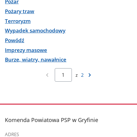
Pożar
Pożary traw
Terroryzm
Wypadek samochodowy
Powódź
Imprezy masowe
Burze, wiatry, nawałnice
z
2
stopka
Komenda Powiatowa PSP w Gryfinie
ADRES