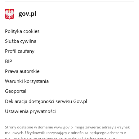
stopka
Strona
gov.pl
gov.pl
główna
gov.pl
Polityka cookies
Służba cywilna
Profil zaufany
BIP
Prawa autorskie
Warunki korzystania
Geoportal
Deklaracja dostępności serwisu Gov.pl
Ustawienia prywatności
Strony dostępne w domenie www.gov.pl mogą zawierać adresy skrzynek
mailowych. Użytkownik korzystający z odnośnika będącego adresem e-
mail zgadza się na przetwarzanie jego danych (adres e-mail oraz