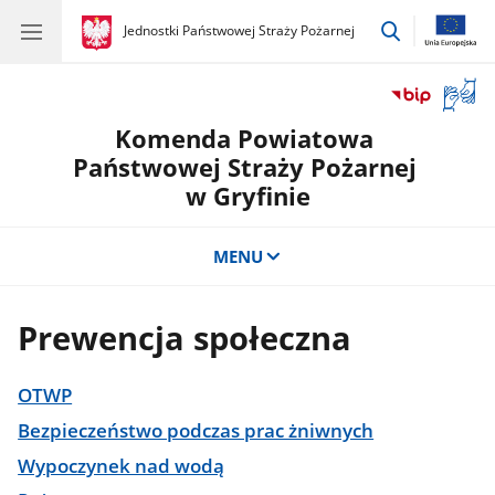
przejdź
gov.pl
Jednostki Państwowej Straży Pożarnej
gov.pl
Jednostki
do
Państwowej
wyszukiwar
Straży
Otwór
Pożarnej
okno
Komenda Powiatowa
z
tłuma
Państwowej Straży Pożarnej
języka
w Gryfinie
migow
MENU
Prewencja społeczna
OTWP
Bezpieczeństwo podczas prac żniwnych
Wypoczynek nad wodą