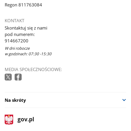
Regon 811763084
KONTAKT
Skontaktuj się z nami
pod numerem:
914667200
W dni robocze
w godzinach: 07:30 -15:30
MEDIA SPOŁECZNOŚCIOWE:
Na skróty
stopka
Strona
gov.pl
gov.pl
główna