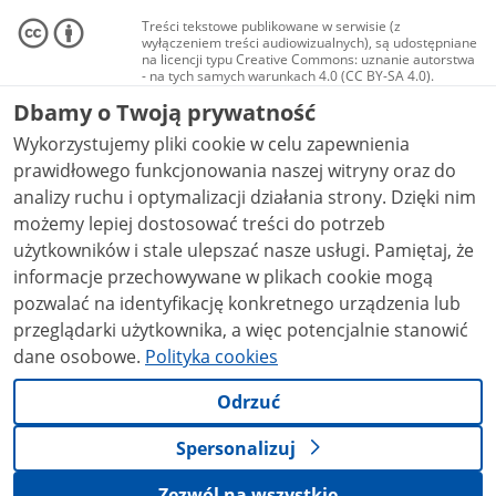
Treści tekstowe publikowane w serwisie (z
wyłączeniem treści audiowizualnych), są udostępniane
na licencji typu Creative Commons: uznanie autorstwa
- na tych samych warunkach 4.0 (CC BY-SA 4.0).
Materiały audiowizualne, w tym zdjęcia, materiały
Dbamy o Twoją prywatność
audio i wideo, są udostępniane na licencji typu
Creative Commons: uznanie autorstwa użycie
Wykorzystujemy pliki cookie w celu zapewnienia
niekomercyjne - bez utworów zależnych 4.0 (CC BY-
NC-ND 4.0), o ile nie jest to stwierdzone inaczej.
prawidłowego funkcjonowania naszej witryny oraz do
analizy ruchu i optymalizacji działania strony. Dzięki nim
możemy lepiej dostosować treści do potrzeb
użytkowników i stale ulepszać nasze usługi. Pamiętaj, że
informacje przechowywane w plikach cookie mogą
pozwalać na identyfikację konkretnego urządzenia lub
przeglądarki użytkownika, a więc potencjalnie stanowić
dane osobowe.
Polityka cookies
Odrzuć
Spersonalizuj
Zezwól na wszystkie