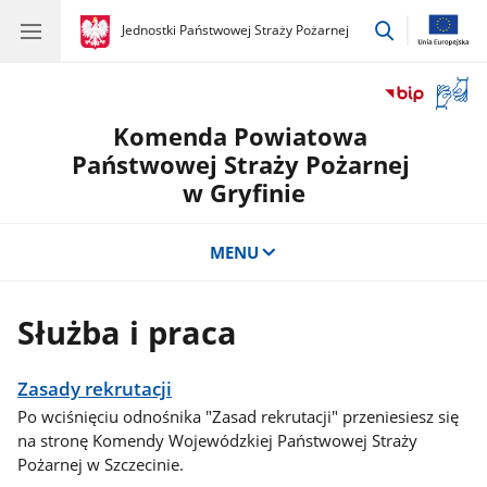
przejdź
gov.pl
Jednostki Państwowej Straży Pożarnej
gov.pl
Jednostki
do
Państwowej
wyszukiwar
Straży
Otwór
Pożarnej
okno
Komenda Powiatowa
z
tłuma
Państwowej Straży Pożarnej
języka
w Gryfinie
migow
MENU
Służba i praca
Zasady rekrutacji
Po wciśnięciu odnośnika "Zasad rekrutacji" przeniesiesz się
na stronę Komendy Wojewódzkiej Państwowej Straży
Pożarnej w Szczecinie.