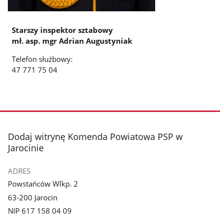
Starszy inspektor sztabowy
mł. asp. mgr Adrian Augustyniak
Telefon służbowy:
47 771 75 04
stopka
Dodaj witrynę Komenda Powiatowa PSP w
Jarocinie
ADRES
Powstańców Wlkp. 2
63-200 Jarocin
NIP 617 158 04 09