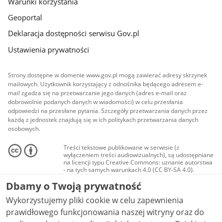
Warunki korzystania
Geoportal
Deklaracja dostępności serwisu Gov.pl
Ustawienia prywatności
Strony dostępne w domenie www.gov.pl mogą zawierać adresy skrzynek
mailowych. Użytkownik korzystający z odnośnika będącego adresem e-
mail zgadza się na przetwarzanie jego danych (adres e-mail oraz
dobrowolnie podanych danych w wiadomości) w celu przesłania
odpowiedzi na przesłane pytania. Szczegóły przetwarzania danych przez
każdą z jednostek znajdują się w ich politykach przetwarzania danych
osobowych.
Treści tekstowe publikowane w serwisie (z
wyłączeniem treści audiowizualnych), są udostępniane
na licencji typu Creative Commons: uznanie autorstwa
- na tych samych warunkach 4.0 (CC BY-SA 4.0).
Materiały audiowizualne, w tym zdjęcia, materiały
Dbamy o Twoją prywatność
audio i wideo, są udostępniane na licencji typu
Creative Commons: uznanie autorstwa użycie
Wykorzystujemy pliki cookie w celu zapewnienia
niekomercyjne - bez utworów zależnych 4.0 (CC BY-
NC-ND 4.0), o ile nie jest to stwierdzone inaczej.
prawidłowego funkcjonowania naszej witryny oraz do