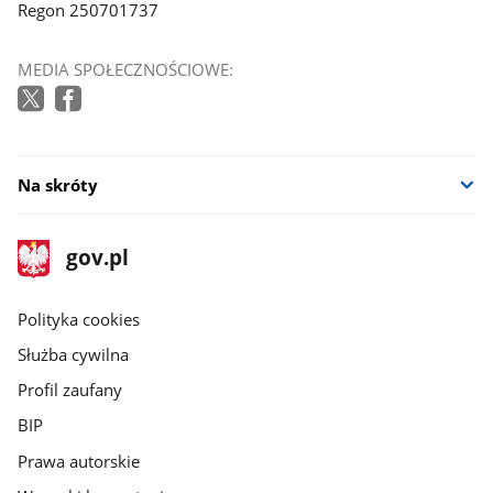
Regon 250701737
MEDIA SPOŁECZNOŚCIOWE:
Na skróty
stopka
Strona
gov.pl
gov.pl
główna
gov.pl
Polityka cookies
Służba cywilna
Profil zaufany
BIP
Prawa autorskie