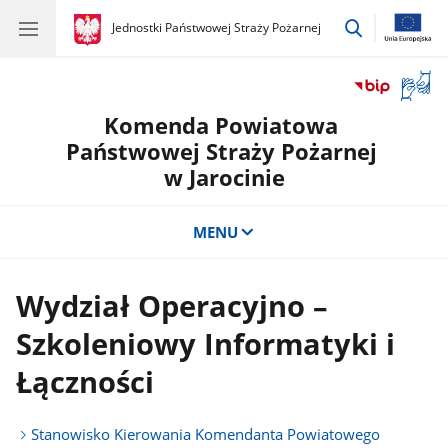
przejdź
gov.pl
Jednostki Państwowej Straży Pożarnej
gov.pl
Jednostki
do
Państwowej
wyszukiwar
Straży
Otwór
Pożarnej
okno
Komenda Powiatowa
z
tłuma
Państwowej Straży Pożarnej
języka
w Jarocinie
migow
MENU
Wydział Operacyjno –
Szkoleniowy Informatyki i
Łączności
Stanowisko Kierowania Komendanta Powiatowego