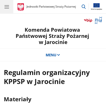
przejdź
gov.pl
Jednostki Państwowej Straży Pożarnej
gov.pl
Jednostki
do
Państwowej
wyszukiwar
Straży
Otwór
Pożarnej
okno
Komenda Powiatowa
z
tłuma
Państwowej Straży Pożarnej
języka
w Jarocinie
migow
MENU
Regulamin organizacyjny
KPPSP w Jarocinie
Materiały