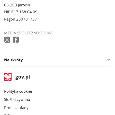
63-200 Jarocin
NIP 617 158 04 09
Regon 250701737
MEDIA SPOŁECZNOŚCIOWE:
Na skróty
stopka
Strona
gov.pl
gov.pl
główna
gov.pl
Polityka cookies
Służba cywilna
Profil zaufany