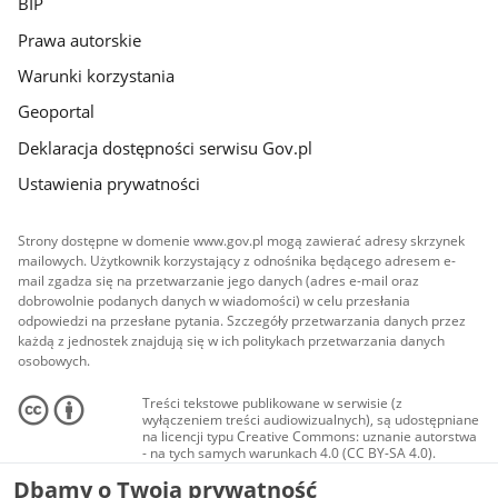
BIP
Prawa autorskie
Warunki korzystania
Geoportal
Deklaracja dostępności serwisu Gov.pl
Ustawienia prywatności
Strony dostępne w domenie www.gov.pl mogą zawierać adresy skrzynek
mailowych. Użytkownik korzystający z odnośnika będącego adresem e-
mail zgadza się na przetwarzanie jego danych (adres e-mail oraz
dobrowolnie podanych danych w wiadomości) w celu przesłania
odpowiedzi na przesłane pytania. Szczegóły przetwarzania danych przez
każdą z jednostek znajdują się w ich politykach przetwarzania danych
osobowych.
Treści tekstowe publikowane w serwisie (z
wyłączeniem treści audiowizualnych), są udostępniane
na licencji typu Creative Commons: uznanie autorstwa
- na tych samych warunkach 4.0 (CC BY-SA 4.0).
Materiały audiowizualne, w tym zdjęcia, materiały
Dbamy o Twoją prywatność
audio i wideo, są udostępniane na licencji typu