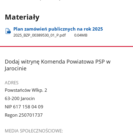
Materiały
Plan zamówień publicznych na rok 2025
2025​_BZP​_00389530​_01​_P.pdf
0.04MB
stopka
Dodaj witrynę Komenda Powiatowa PSP w
Jarocinie
ADRES
Powstańców Wlkp. 2
63-200 Jarocin
NIP 617 158 04 09
Regon 250701737
MEDIA SPOŁECZNOŚCIOWE: