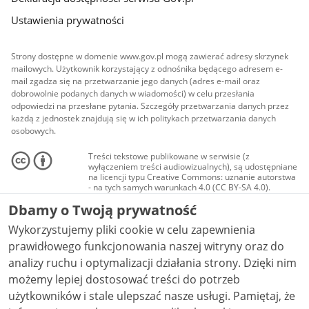
Ustawienia prywatności
Strony dostępne w domenie www.gov.pl mogą zawierać adresy skrzynek
mailowych. Użytkownik korzystający z odnośnika będącego adresem e-
mail zgadza się na przetwarzanie jego danych (adres e-mail oraz
dobrowolnie podanych danych w wiadomości) w celu przesłania
odpowiedzi na przesłane pytania. Szczegóły przetwarzania danych przez
każdą z jednostek znajdują się w ich politykach przetwarzania danych
osobowych.
Treści tekstowe publikowane w serwisie (z
wyłączeniem treści audiowizualnych), są udostępniane
na licencji typu Creative Commons: uznanie autorstwa
- na tych samych warunkach 4.0 (CC BY-SA 4.0).
Materiały audiowizualne, w tym zdjęcia, materiały
Dbamy o Twoją prywatność
audio i wideo, są udostępniane na licencji typu
Creative Commons: uznanie autorstwa użycie
Wykorzystujemy pliki cookie w celu zapewnienia
niekomercyjne - bez utworów zależnych 4.0 (CC BY-
NC-ND 4.0), o ile nie jest to stwierdzone inaczej.
prawidłowego funkcjonowania naszej witryny oraz do
analizy ruchu i optymalizacji działania strony. Dzięki nim
możemy lepiej dostosować treści do potrzeb
użytkowników i stale ulepszać nasze usługi. Pamiętaj, że