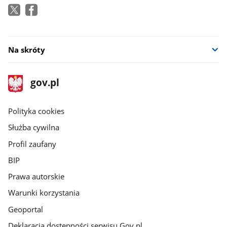
Na skróty
stopka
Strona
gov.pl
gov.pl
główna
gov.pl
Polityka cookies
Służba cywilna
Profil zaufany
BIP
Prawa autorskie
Warunki korzystania
Geoportal
Deklaracja dostępności serwisu Gov.pl