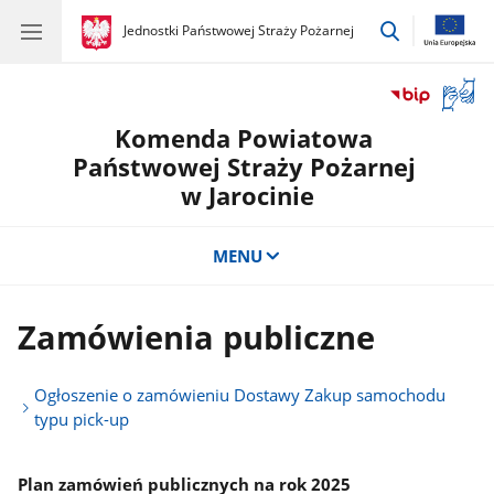
przejdź
gov.pl
Jednostki Państwowej Straży Pożarnej
gov.pl
Jednostki
do
Państwowej
wyszukiwar
Straży
Otwór
Pożarnej
okno
Komenda Powiatowa
z
tłuma
Państwowej Straży Pożarnej
języka
w Jarocinie
migow
MENU
Zamówienia publiczne
Ogłoszenie o zamówieniu Dostawy Zakup samochodu
typu pick-up
Plan zamówień publicznych na rok 2025