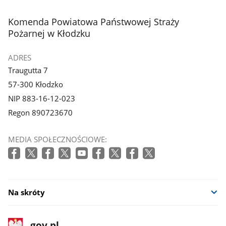
stopka
Komenda Powiatowa Państwowej Straży
Pożarnej w Kłodzku
ADRES
Traugutta 7
57-300 Kłodzko
NIP 883-16-12-023
Regon 890723670
MEDIA SPOŁECZNOŚCIOWE:
Na skróty
stopka
Strona
gov.pl