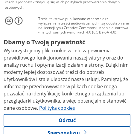
każdą z jednostek znajdują się w ich politykach przetwarzania danych
osobowych.
Treści tekstowe publikowane w serwisie (z
wyłączeniem treści audiowizualnych), są udostępniane
na licencji typu Creative Commons: uznanie autorstwa
- na tych samych warunkach 4.0 (CC BY-SA 4.0).
Materiały audiowizualne, w tym zdjęcia, materiały
Dbamy o Twoją prywatność
audio i wideo, są udostępniane na licencji typu
Creative Commons: uznanie autorstwa użycie
Wykorzystujemy pliki cookie w celu zapewnienia
niekomercyjne - bez utworów zależnych 4.0 (CC BY-
NC-ND 4.0), o ile nie jest to stwierdzone inaczej.
prawidłowego funkcjonowania naszej witryny oraz do
analizy ruchu i optymalizacji działania strony. Dzięki nim
możemy lepiej dostosować treści do potrzeb
użytkowników i stale ulepszać nasze usługi. Pamiętaj, że
informacje przechowywane w plikach cookie mogą
pozwalać na identyfikację konkretnego urządzenia lub
przeglądarki użytkownika, a więc potencjalnie stanowić
dane osobowe.
Polityka cookies
Odrzuć
Spersonalizuj