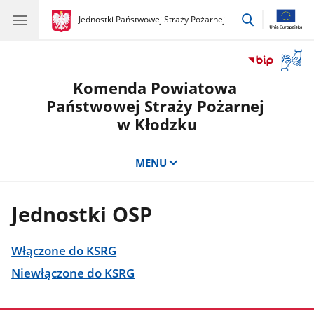
przejdź
gov.pl
Jednostki Państwowej Straży Pożarnej
gov.pl
Jednostki
do
Państwowej
wyszukiwar
Straży
Otwór
Pożarnej
okno
Komenda Powiatowa
z
tłuma
Państwowej Straży Pożarnej
języka
w Kłodzku
migow
MENU
Jednostki OSP
Włączone do KSRG
Niewłączone do KSRG