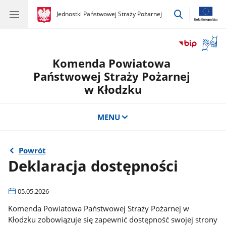
przejdź
gov.pl
Jednostki Państwowej Straży Pożarnej
gov.pl
Jednostki
do
Państwowej
wyszukiwar
Straży
Otwór
Pożarnej
okno
Komenda Powiatowa
z
tłuma
Państwowej Straży Pożarnej
języka
w Kłodzku
migow
MENU
Powrót
Deklaracja dostępności
05.05.2026
Komenda Powiatowa Państwowej Straży Pożarnej w
Kłodzku zobowiązuje się zapewnić dostępność swojej strony