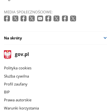
MEDIA SPOŁECZNOŚCIOWE:
Na skróty
stopka
Strona
gov.pl
gov.pl
główna
gov.pl
Polityka cookies
Służba cywilna
Profil zaufany
BIP
Prawa autorskie
Warunki korzystania