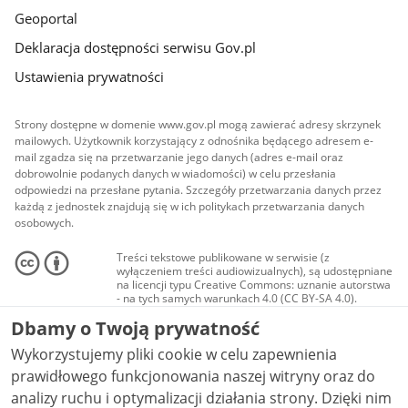
Geoportal
Deklaracja dostępności serwisu Gov.pl
Ustawienia prywatności
Strony dostępne w domenie www.gov.pl mogą zawierać adresy skrzynek
mailowych. Użytkownik korzystający z odnośnika będącego adresem e-
mail zgadza się na przetwarzanie jego danych (adres e-mail oraz
dobrowolnie podanych danych w wiadomości) w celu przesłania
odpowiedzi na przesłane pytania. Szczegóły przetwarzania danych przez
każdą z jednostek znajdują się w ich politykach przetwarzania danych
osobowych.
Treści tekstowe publikowane w serwisie (z
wyłączeniem treści audiowizualnych), są udostępniane
na licencji typu Creative Commons: uznanie autorstwa
- na tych samych warunkach 4.0 (CC BY-SA 4.0).
Materiały audiowizualne, w tym zdjęcia, materiały
Dbamy o Twoją prywatność
audio i wideo, są udostępniane na licencji typu
Creative Commons: uznanie autorstwa użycie
Wykorzystujemy pliki cookie w celu zapewnienia
niekomercyjne - bez utworów zależnych 4.0 (CC BY-
NC-ND 4.0), o ile nie jest to stwierdzone inaczej.
prawidłowego funkcjonowania naszej witryny oraz do
analizy ruchu i optymalizacji działania strony. Dzięki nim