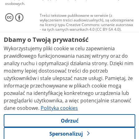
osobowych.
Treści tekstowe publikowane w serwisie (z
wyłączeniem treści audiowizualnych), są udostępniane
na licencji typu Creative Commons: uznanie autorstwa
- na tych samych warunkach 4.0 (CC BY-SA 4.0).
Materiały audiowizualne, w tym zdjęcia, materiały
Dbamy o Twoją prywatność
audio i wideo, są udostępniane na licencji typu
Creative Commons: uznanie autorstwa użycie
Wykorzystujemy pliki cookie w celu zapewnienia
niekomercyjne - bez utworów zależnych 4.0 (CC BY-
NC-ND 4.0), o ile nie jest to stwierdzone inaczej.
prawidłowego funkcjonowania naszej witryny oraz do
analizy ruchu i optymalizacji działania strony. Dzięki nim
możemy lepiej dostosować treści do potrzeb
użytkowników i stale ulepszać nasze usługi. Pamiętaj, że
informacje przechowywane w plikach cookie mogą
pozwalać na identyfikację konkretnego urządzenia lub
przeglądarki użytkownika, a więc potencjalnie stanowić
dane osobowe.
Polityka cookies
Odrzuć
Spersonalizuj