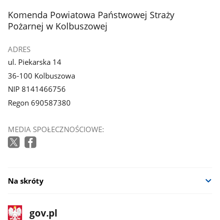
stopka
Komenda Powiatowa Państwowej Straży
Pożarnej w Kolbuszowej
ADRES
ul. Piekarska 14
36-100 Kolbuszowa
NIP 8141466756
Regon 690587380
MEDIA SPOŁECZNOŚCIOWE:
Na skróty
stopka
Strona
gov.pl
gov.pl