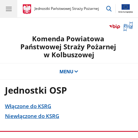
przejdź
gov.pl
Jednostki Państwowej Straży Pożarnej
gov.pl
Jednostki
do
Państwowej
wyszukiwar
Straży
Otwór
Pożarnej
okno
Komenda Powiatowa
z
tłuma
Państwowej Straży Pożarnej
języka
w Kolbuszowej
migow
MENU
Jednostki OSP
Włączone do KSRG
Niewłączone do KSRG