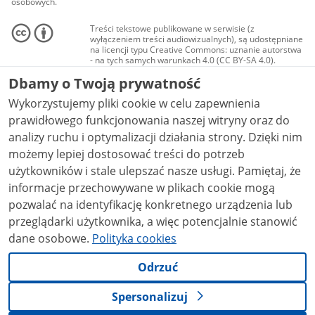
osobowych.
Treści tekstowe publikowane w serwisie (z
wyłączeniem treści audiowizualnych), są udostępniane
na licencji typu Creative Commons: uznanie autorstwa
- na tych samych warunkach 4.0 (CC BY-SA 4.0).
Materiały audiowizualne, w tym zdjęcia, materiały
Dbamy o Twoją prywatność
audio i wideo, są udostępniane na licencji typu
Creative Commons: uznanie autorstwa użycie
Wykorzystujemy pliki cookie w celu zapewnienia
niekomercyjne - bez utworów zależnych 4.0 (CC BY-
NC-ND 4.0), o ile nie jest to stwierdzone inaczej.
prawidłowego funkcjonowania naszej witryny oraz do
analizy ruchu i optymalizacji działania strony. Dzięki nim
możemy lepiej dostosować treści do potrzeb
użytkowników i stale ulepszać nasze usługi. Pamiętaj, że
informacje przechowywane w plikach cookie mogą
pozwalać na identyfikację konkretnego urządzenia lub
przeglądarki użytkownika, a więc potencjalnie stanowić
dane osobowe.
Polityka cookies
Odrzuć
Spersonalizuj