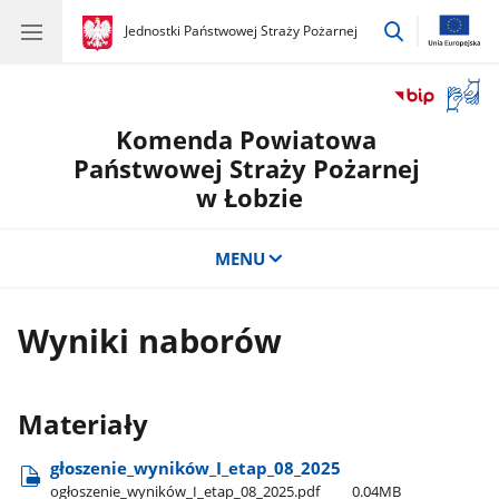
przejdź
gov.pl
Jednostki Państwowej Straży Pożarnej
gov.pl
Jednostki
do
Państwowej
wyszukiwar
Straży
Otwór
Pożarnej
okno
Komenda Powiatowa
z
tłuma
Państwowej Straży Pożarnej
języka
w Łobzie
migow
MENU
Wyniki naborów
Materiały
głoszenie​_wyników​_I​_etap​_08​_2025
ogłoszenie​_wyników​_I​_etap​_08​_2025.pdf
0.04MB