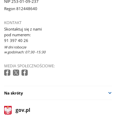
NIP 253-01-09-237
Regon 812448640
KONTAKT
Skontaktuj się z nami
pod numerem:
91 397 40 26
W dni robocze
w godzinach: 07:30 -15:30
MEDIA SPOŁECZNOŚCIOWE:
Na skróty
stopka
Strona
gov.pl
gov.pl