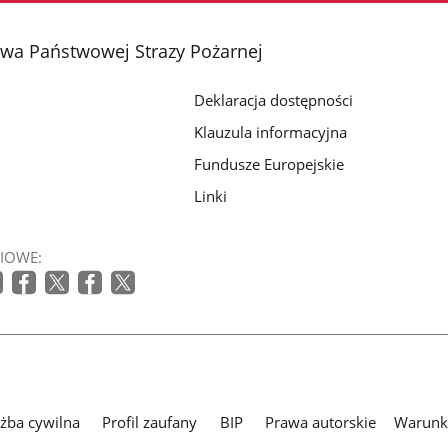
a Państwowej Strazy Pożarnej
Deklaracja dostępności
Klauzula informacyjna
Fundusze Europejskie
Linki
IOWE:
użba cywilna
Profil zaufany
BIP
Prawa autorskie
Warunki