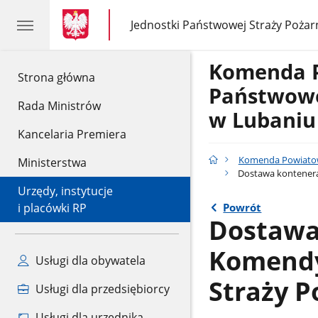
gov.pl
gov.pl
Jednostki Państwowej Straży Pożar
gov.pl
Jednostki
Państwowej
Straży
Komenda 
Pożarnej
gov.pl
Strona główna
Państwowe
Rada Ministrów
w Lubaniu
Kancelaria Premiera
Komenda Powiatow
Ministerstwa
Dostawa kontenera
Urzędy, instytucje
Powrót
i placówki RP
Dostawa
Komendy
Usługi dla obywatela
Straży P
Usługi dla przedsiębiorcy
Usługi dla urzędnika