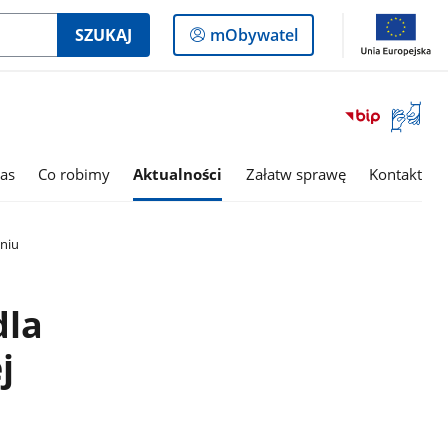
Logowanie
SZUKAJ
mObywatel
do
panelu
Otwórz
okno
z
tłumac
as
Co robimy
Aktualności
Załatw sprawę
Kontakt
języka
migowe
niu
dla
j