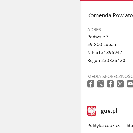
stopka
Komenda Powiatow
ADRES
Podwale 7
59-800 Lubań
NIP 6131395947
Regon 230826420
MEDIA SPOŁECZNOŚC
stopka
Strona
gov.pl
gov.pl
główna
gov.pl
Polityka cookies
Sł