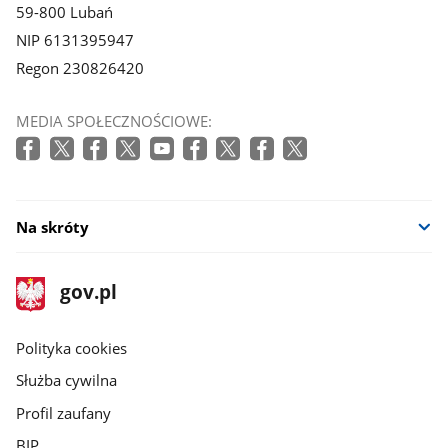
59-800 Lubań
NIP 6131395947
Regon 230826420
MEDIA SPOŁECZNOŚCIOWE:
Na skróty
stopka
Strona
gov.pl
gov.pl
główna
gov.pl
Polityka cookies
Służba cywilna
Profil zaufany
BIP