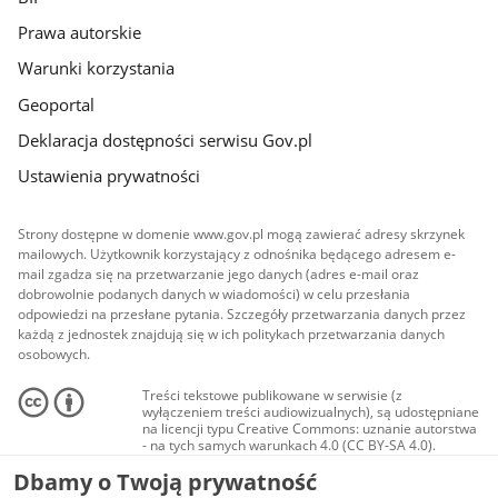
Prawa autorskie
Warunki korzystania
Geoportal
Deklaracja dostępności serwisu Gov.pl
Ustawienia prywatności
Strony dostępne w domenie www.gov.pl mogą zawierać adresy skrzynek
mailowych. Użytkownik korzystający z odnośnika będącego adresem e-
mail zgadza się na przetwarzanie jego danych (adres e-mail oraz
dobrowolnie podanych danych w wiadomości) w celu przesłania
odpowiedzi na przesłane pytania. Szczegóły przetwarzania danych przez
każdą z jednostek znajdują się w ich politykach przetwarzania danych
osobowych.
Treści tekstowe publikowane w serwisie (z
wyłączeniem treści audiowizualnych), są udostępniane
na licencji typu Creative Commons: uznanie autorstwa
- na tych samych warunkach 4.0 (CC BY-SA 4.0).
Materiały audiowizualne, w tym zdjęcia, materiały
Dbamy o Twoją prywatność
audio i wideo, są udostępniane na licencji typu
Creative Commons: uznanie autorstwa użycie