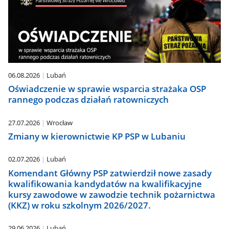
06.08.2026
Lubań
Oświadczenie w sprawie wsparcia strażaka OSP
rannego podczas działań ratowniczych
27.07.2026
Wrocław
Zmiany w kierownictwie KP PSP w Lubaniu
02.07.2026
Lubań
Komendant Główny PSP zatwierdził nowe zasady
kwalifikowania kandydatów na kwalifikacyjne
kursy zawodowe w zawodzie technik pożarnictwa
(KKZ) w roku szkolnym 2026/2027.
29.06.2026
Lubań