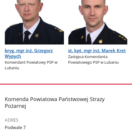
bryg. mgr inż. Grzegorz
st. kpt. mgr inż. Marek Kret
Wypych
Zastępca Komendanta
Komendant Powiatowy PSP w
Powiatowego PSP w Lubaniu
Lubaniu
stopka
Komenda Powiatowa Państwowej Strazy
Pożarnej
ADRES
Podwale 7