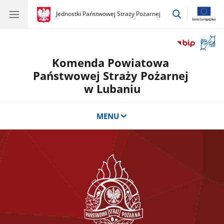
przejdź
gov.pl
Jednostki Państwowej Straży Pożarnej
gov.pl
Jednostki
do
Państwowej
wyszukiwar
Straży
Otwór
Pożarnej
okno
Komenda Powiatowa
z
tłuma
Państwowej Straży Pożarnej
języka
w Lubaniu
migow
MENU