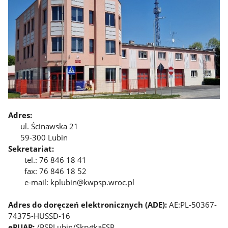
Adres:
ul. Ścinawska 21
59-300 Lubin
Sekretariat:
tel.: 76 846 18 41
fax: 76 846 18 52
e-mail: kplubin@kwpsp.wroc.pl
Adres do doręczeń elektronicznych (ADE):
AE:PL-50367-
74375-HUSSD-16
ePUAP:
/PSPLubin/SkrytkaESP