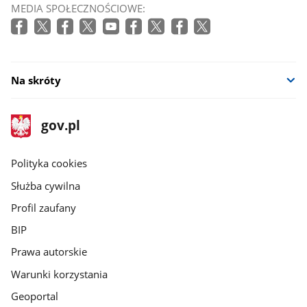
MEDIA SPOŁECZNOŚCIOWE:
Na skróty
stopka
Strona
gov.pl
gov.pl
główna
gov.pl
Polityka cookies
Służba cywilna
Profil zaufany
BIP
Prawa autorskie
Warunki korzystania
Geoportal