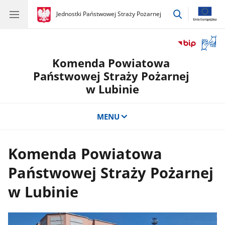
przejdź
gov.pl
Jednostki Państwowej Straży Pożarnej
gov.pl
Jednostki
do
Państwowej
wyszukiwar
Straży
Otwór
Pożarnej
okno
Komenda Powiatowa
z
tłuma
Państwowej Straży Pożarnej
języka
w Lubinie
migow
MENU
Komenda Powiatowa
Państwowej Straży Pożarnej
w Lubinie