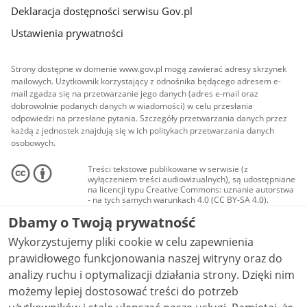
Deklaracja dostępności serwisu Gov.pl
Ustawienia prywatności
Strony dostępne w domenie www.gov.pl mogą zawierać adresy skrzynek
mailowych. Użytkownik korzystający z odnośnika będącego adresem e-
mail zgadza się na przetwarzanie jego danych (adres e-mail oraz
dobrowolnie podanych danych w wiadomości) w celu przesłania
odpowiedzi na przesłane pytania. Szczegóły przetwarzania danych przez
każdą z jednostek znajdują się w ich politykach przetwarzania danych
osobowych.
Treści tekstowe publikowane w serwisie (z
wyłączeniem treści audiowizualnych), są udostępniane
na licencji typu Creative Commons: uznanie autorstwa
- na tych samych warunkach 4.0 (CC BY-SA 4.0).
Materiały audiowizualne, w tym zdjęcia, materiały
Dbamy o Twoją prywatność
audio i wideo, są udostępniane na licencji typu
Creative Commons: uznanie autorstwa użycie
Wykorzystujemy pliki cookie w celu zapewnienia
niekomercyjne - bez utworów zależnych 4.0 (CC BY-
NC-ND 4.0), o ile nie jest to stwierdzone inaczej.
prawidłowego funkcjonowania naszej witryny oraz do
analizy ruchu i optymalizacji działania strony. Dzięki nim
możemy lepiej dostosować treści do potrzeb