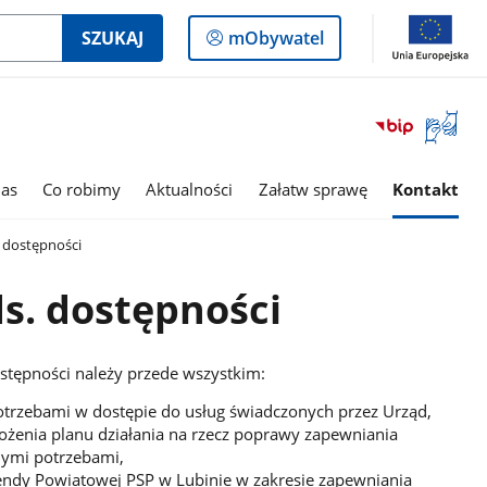
Logowanie
SZUKAJ
mObywatel
do
panelu
Otwórz
okno
z
tłumac
as
Co robimy
Aktualności
Załatw sprawę
Kontakt
języka
migowe
 dostępności
s. dostępności
tępności należy przede wszystkim:
otrzebami w dostępie do usług świadczonych przez Urząd,
ożenia planu działania na rzecz poprawy zapewniania
nymi potrzebami,
ndy Powiatowej PSP w Lubinie w zakresie zapewniania