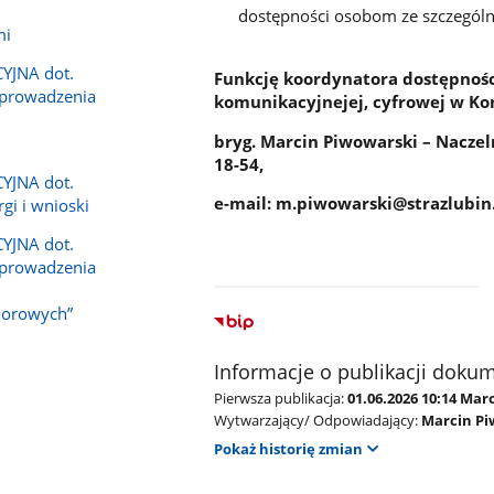
dostępności osobom ze szczegól
mi
JNA dot.
Funkcję koordynatora dostępności
eprowadzenia
komunikacyjnejej, cyfrowej w Ko
bryg. Marcin Piwowarski – Naczel
18-54,
JNA dot.
e-mail: m.piwowarski@strazlubin
gi i wnioski
JNA dot.
eprowadzenia
iorowych”
Informacje o publikacji doku
Pierwsza publikacja:
01.06.2026 10:14 Mar
Wytwarzający/ Odpowiadający:
Marcin Pi
Pokaż historię zmian