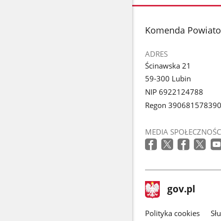
stopka
Komenda Powiatow
ADRES
Ścinawska 21
59-300 Lubin
NIP 6922124788
Regon 39068157839
MEDIA SPOŁECZNOŚC
stopka
Strona
gov.pl
gov.pl
główna
gov.pl
Polityka cookies
Sł