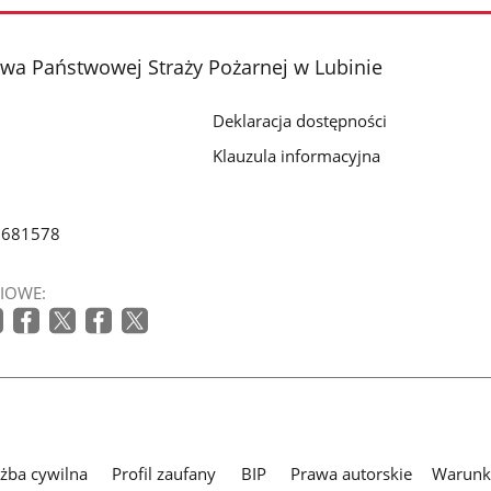
a Państwowej Straży Pożarnej w Lubinie
Deklaracja dostępności
Klauzula informacyjna
0681578
IOWE:
użba cywilna
Profil zaufany
BIP
Prawa autorskie
Warunki