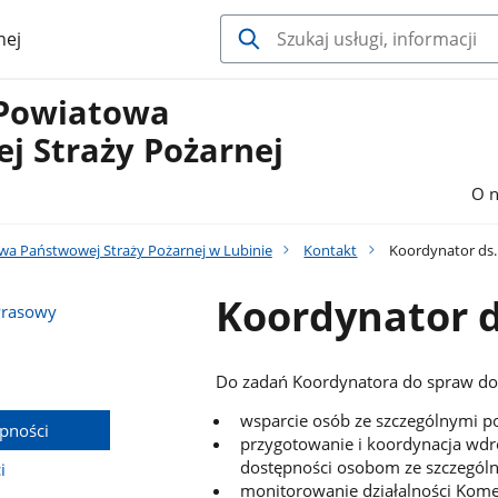
nej
Powiatowa
j Straży Pożarnej
O n
a Państwowej Straży Pożarnej w Lubinie
Kontakt
Koordynator ds.
Koordynator d
Prasowy
Do zadań Koordynatora do spraw dos
wsparcie osób ze szczególnymi p
pności
przygotowanie i koordynacja wdr
dostępności osobom ze szczegól
i
monitorowanie działalności Kome