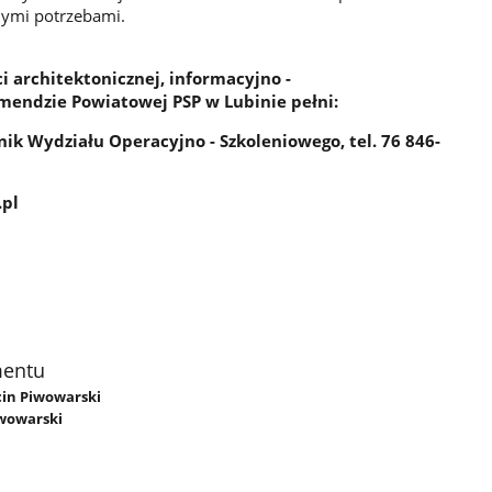
nymi potrzebami.
 architektonicznej, informacyjno -
mendzie Powiatowej PSP w Lubinie pełni:
nik Wydziału Operacyjno - Szkoleniowego, tel. 76 846-
.pl
mentu
cin Piwowarski
wowarski