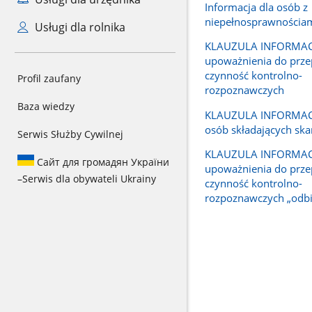
Informacja dla osób z
niepełnosprawnościa
Usługi dla rolnika
KLAUZULA INFORMACY
upoważnienia do prz
czynność kontrolno-
Profil zaufany
rozpoznawczych
Baza wiedzy
KLAUZULA INFORMACY
osób składających skar
Serwis Służby Cywilnej
KLAUZULA INFORMACY
Сайт для громадян України
upoważnienia do prz
–
Serwis dla obywateli Ukrainy
czynność kontrolno-
rozpoznawczych „odb