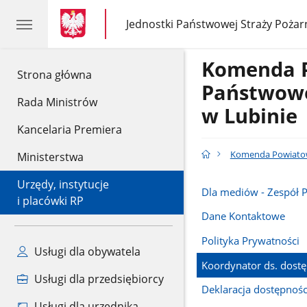
gov.pl
gov.pl
Jednostki Państwowej Straży Pożar
gov.pl
Jednostki
Państwowej
Straży
Komenda 
Pożarnej
gov.pl
Strona główna
Państwowe
Rada Ministrów
w Lubinie
Kancelaria Premiera
Komenda Powiatow
Ministerstwa
Urzędy, instytucje
Dla mediów - Zespół 
i placówki RP
Dane Kontaktowe
Polityka Prywatności
Usługi dla obywatela
Koordynator ds. dostę
Usługi dla przedsiębiorcy
Deklaracja dostępnośc
Usługi dla urzędnika