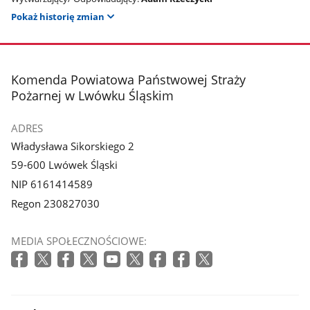
Pokaż historię zmian
stopka
Komenda Powiatowa Państwowej Straży
Pożarnej w Lwówku Śląskim
ADRES
Władysława Sikorskiego 2
59-600 Lwówek Śląski
NIP 6161414589
Regon 230827030
MEDIA SPOŁECZNOŚCIOWE: