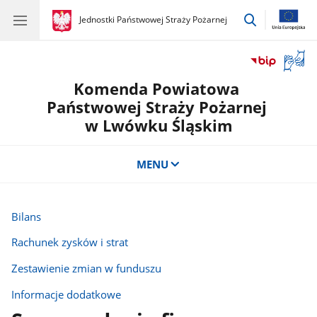
przejdź
gov.pl
Jednostki Państwowej Straży Pożarnej
gov.pl
Jednostki
do
Państwowej
wyszukiwar
Straży
Otwór
Pożarnej
okno
Komenda Powiatowa
z
tłuma
Państwowej Straży Pożarnej
języka
w Lwówku Śląskim
migow
MENU
Bilans
Rachunek zysków i strat
Zestawienie zmian w funduszu
Informacje dodatkowe