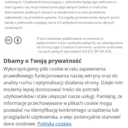
mailowych. Użytkownik korzystający z odnośnika będącego adresem e-
mail zgadza się na przetwarzanie jego danych (adres e-mail oraz
dobrowolnie podanych danych w wiadomości) w celu przesłania
odpowiedzi na przesłane pytania. Szczegóły przetwarzania danych przez
każdą z jednostek znajdują się w ich politykach przetwarzania danych
osobowych.
Treści tekstowe publikowane w serwisie (z
wyłączeniem treści audiowizualnych), są udostępniane
na licencji typu Creative Commons: uznanie autorstwa
- na tych samych warunkach 4.0 (CC BY-SA 4.0).
Materiały audiowizualne, w tym zdjęcia, materiały
Dbamy o Twoją prywatność
audio i wideo, są udostępniane na licencji typu
Creative Commons: uznanie autorstwa użycie
Wykorzystujemy pliki cookie w celu zapewnienia
niekomercyjne - bez utworów zależnych 4.0 (CC BY-
NC-ND 4.0), o ile nie jest to stwierdzone inaczej.
prawidłowego funkcjonowania naszej witryny oraz do
analizy ruchu i optymalizacji działania strony. Dzięki nim
możemy lepiej dostosować treści do potrzeb
użytkowników i stale ulepszać nasze usługi. Pamiętaj, że
informacje przechowywane w plikach cookie mogą
pozwalać na identyfikację konkretnego urządzenia lub
przeglądarki użytkownika, a więc potencjalnie stanowić
dane osobowe.
Polityka cookies