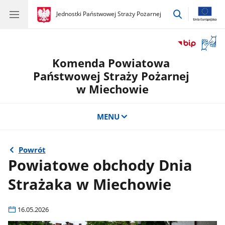
przejdź
gov.pl
Jednostki Państwowej Straży Pożarnej
gov.pl
Jednostki
do
Państwowej
wyszukiwar
Straży
Otwór
Pożarnej
okno
Komenda Powiatowa
z
tłuma
Państwowej Straży Pożarnej
języka
w Miechowie
migow
MENU
Powrót
Powiatowe obchody Dnia
Strażaka w Miechowie
16.05.2026