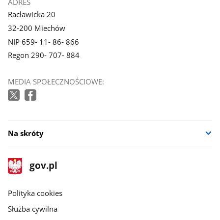
ADRES
Racławicka 20
32-200 Miechów
NIP 659- 11- 86- 866
Regon 290- 707- 884
MEDIA SPOŁECZNOŚCIOWE:
Na skróty
stopka
Strona
gov.pl
gov.pl
główna
gov.pl
Polityka cookies
Służba cywilna