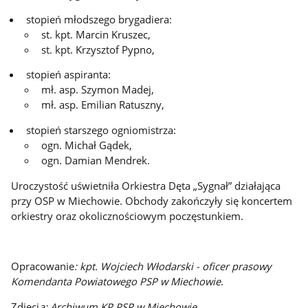
stopień młodszego brygadiera:
st. kpt. Marcin Kruszec,
st. kpt. Krzysztof Pypno,
stopień aspiranta:
mł. asp. Szymon Madej,
mł. asp. Emilian Ratuszny,
stopień starszego ogniomistrza:
ogn. Michał Gądek,
ogn. Damian Mendrek.
Uroczystość uświetniła Orkiestra Dęta „Sygnał” działająca
przy OSP w Miechowie. Obchody zakończyły się koncertem
orkiestry oraz okolicznościowym poczęstunkiem.
Opracowanie
: kpt. Wojciech Włodarski - oficer prasowy
Komendanta Powiatowego PSP w Miechowie
.
Zdjęci
a: Archiwum KP PSP w Miechowie