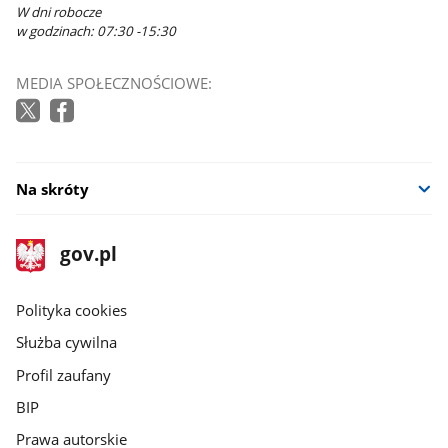
W dni robocze
w godzinach: 07:30 -15:30
MEDIA SPOŁECZNOŚCIOWE:
Na skróty
stopka
Strona
gov.pl
gov.pl
główna
gov.pl
Polityka cookies
Służba cywilna
Profil zaufany
BIP
Prawa autorskie