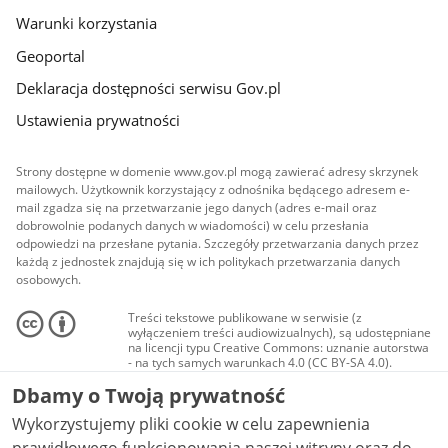
Warunki korzystania
Geoportal
Deklaracja dostępności serwisu Gov.pl
Ustawienia prywatności
Strony dostępne w domenie www.gov.pl mogą zawierać adresy skrzynek
mailowych. Użytkownik korzystający z odnośnika będącego adresem e-
mail zgadza się na przetwarzanie jego danych (adres e-mail oraz
dobrowolnie podanych danych w wiadomości) w celu przesłania
odpowiedzi na przesłane pytania. Szczegóły przetwarzania danych przez
każdą z jednostek znajdują się w ich politykach przetwarzania danych
osobowych.
Treści tekstowe publikowane w serwisie (z
wyłączeniem treści audiowizualnych), są udostępniane
na licencji typu Creative Commons: uznanie autorstwa
- na tych samych warunkach 4.0 (CC BY-SA 4.0).
Materiały audiowizualne, w tym zdjęcia, materiały
Dbamy o Twoją prywatność
audio i wideo, są udostępniane na licencji typu
Creative Commons: uznanie autorstwa użycie
Wykorzystujemy pliki cookie w celu zapewnienia
niekomercyjne - bez utworów zależnych 4.0 (CC BY-
NC-ND 4.0), o ile nie jest to stwierdzone inaczej.