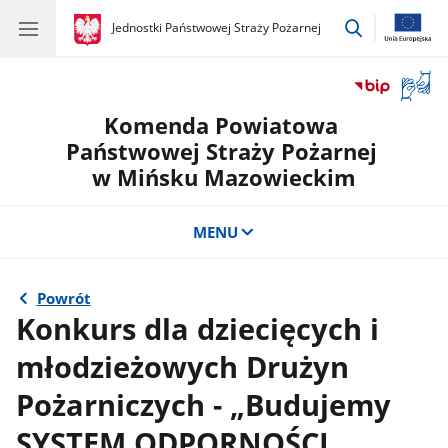
przejdź
gov.pl
Jednostki Państwowej Straży Pożarnej
gov.pl
Jednostki
do
Państwowej
wyszukiwar
Straży
Otwór
Pożarnej
okno
Komenda Powiatowa
z
tłuma
Państwowej Straży Pożarnej
języka
w Mińsku Mazowieckim
migow
MENU
Powrót
Konkurs dla dziecięcych i
młodzieżowych Drużyn
Pożarniczych - „Budujemy
SYSTEM ODPORNOŚCI