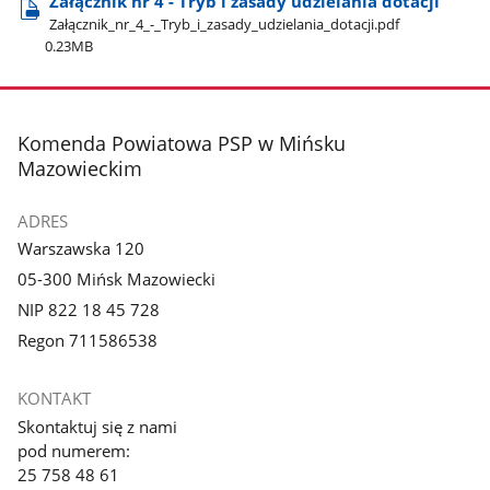
Załącznik nr 4 - Tryb i zasady udzielania dotacji
Załącznik​_nr​_4​_-​_Tryb​_i​_zasady​_udzielania​_dotacji.pdf
0.23MB
stopka
Komenda Powiatowa PSP w Mińsku
Mazowieckim
ADRES
Warszawska 120
05-300 Mińsk Mazowiecki
NIP 822 18 45 728
Regon 711586538
KONTAKT
Skontaktuj się z nami
pod numerem:
25 758 48 61