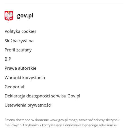
stopka
Strona
gov.pl
gov.pl
główna
gov.pl
Polityka cookies
Służba cywilna
Profil zaufany
BIP
Prawa autorskie
Warunki korzystania
Geoportal
Deklaracja dostępności serwisu Gov.pl
Ustawienia prywatności
Strony dostępne w domenie www.gov.pl mogą zawierać adresy skrzynek
mailowych. Użytkownik korzystający z odnośnika będącego adresem e-