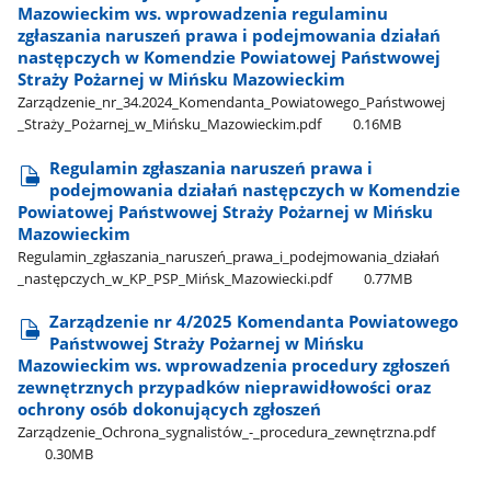
Mazowieckim ws. wprowadzenia regulaminu
zgłaszania naruszeń prawa i podejmowania działań
następczych w Komendzie Powiatowej Państwowej
Straży Pożarnej w Mińsku Mazowieckim
Zarządzenie​_nr​_34.2024​_Komendanta​_Powiatowego​_Państwowej​
_Straży​_Pożarnej​_w​_Mińsku​_Mazowieckim.pdf
0.16MB
Regulamin zgłaszania naruszeń prawa i
podejmowania działań następczych w Komendzie
Powiatowej Państwowej Straży Pożarnej w Mińsku
Mazowieckim
Regulamin​_zgłaszania​_naruszeń​_prawa​_i​_podejmowania​_działań​
_następczych​_w​_KP​_PSP​_Mińsk​_Mazowiecki.pdf
0.77MB
Zarządzenie nr 4/2025 Komendanta Powiatowego
Państwowej Straży Pożarnej w Mińsku
Mazowieckim ws. wprowadzenia procedury zgłoszeń
zewnętrznych przypadków nieprawidłowości oraz
ochrony osób dokonujących zgłoszeń
Zarządzenie​_Ochrona​_sygnalistów​_-​_procedura​_zewnętrzna.pdf
0.30MB