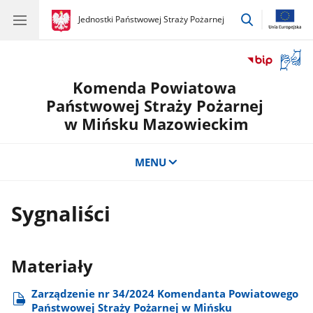
przejdź
gov.pl
Jednostki Państwowej Straży Pożarnej
gov.pl
Jednostki
do
Państwowej
wyszukiwar
Straży
Otwór
Pożarnej
okno
Komenda Powiatowa
z
tłuma
Państwowej Straży Pożarnej
języka
w Mińsku Mazowieckim
migow
MENU
Sygnaliści
Materiały
Zarządzenie nr 34/2024 Komendanta Powiatowego
Państwowej Straży Pożarnej w Mińsku