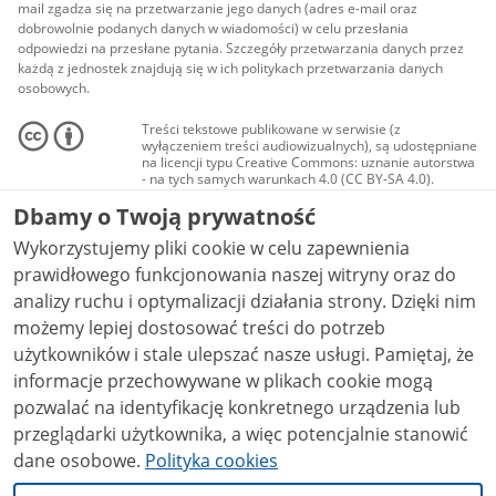
mail zgadza się na przetwarzanie jego danych (adres e-mail oraz
dobrowolnie podanych danych w wiadomości) w celu przesłania
odpowiedzi na przesłane pytania. Szczegóły przetwarzania danych przez
każdą z jednostek znajdują się w ich politykach przetwarzania danych
osobowych.
Treści tekstowe publikowane w serwisie (z
wyłączeniem treści audiowizualnych), są udostępniane
na licencji typu Creative Commons: uznanie autorstwa
- na tych samych warunkach 4.0 (CC BY-SA 4.0).
Materiały audiowizualne, w tym zdjęcia, materiały
Dbamy o Twoją prywatność
audio i wideo, są udostępniane na licencji typu
Creative Commons: uznanie autorstwa użycie
Wykorzystujemy pliki cookie w celu zapewnienia
niekomercyjne - bez utworów zależnych 4.0 (CC BY-
NC-ND 4.0), o ile nie jest to stwierdzone inaczej.
prawidłowego funkcjonowania naszej witryny oraz do
analizy ruchu i optymalizacji działania strony. Dzięki nim
możemy lepiej dostosować treści do potrzeb
użytkowników i stale ulepszać nasze usługi. Pamiętaj, że
informacje przechowywane w plikach cookie mogą
pozwalać na identyfikację konkretnego urządzenia lub
przeglądarki użytkownika, a więc potencjalnie stanowić
dane osobowe.
Polityka cookies