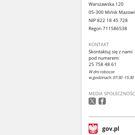
Warszawska 120
05-300 Mińsk Mazowi
NIP 822 18 45 728
Regon 711586538
KONTAKT
Skontaktuj się z nami
pod numerem:
25 758 48 61
W dni robocze
w godzinach: 07:30 -15:30
MEDIA SPOŁECZNOŚC
stopka
Strona
gov.pl
gov.pl