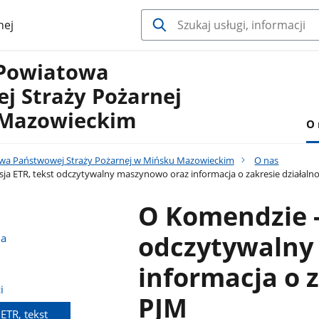
nej
Powiatowa
j Straży Pożarnej
 Mazowieckim
O 
a Państwowej Straży Pożarnej w Mińsku Mazowieckim
O nas
ja ETR, tekst odczytywalny maszynowo oraz informacja o zakresie działalno
O Komendzie -
odczytywalny
na
informacja o z
i
PJM
ETR, tekst