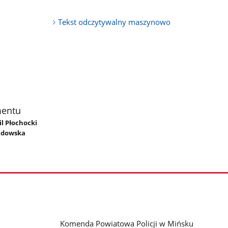
Tekst odczytywalny maszynowo
mentu
il Płochocki
adowska
Komenda Powiatowa Policji w Mińsku