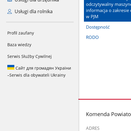
odczytywalny maszyn
informacja o zakresie 
Usługi dla rolnika
w PJM
Dostępność
Profil zaufany
RODO
Baza wiedzy
Serwis Służby Cywilnej
Сайт для громадян України
–
Serwis dla obywateli Ukrainy
stopka
Komenda Powiato
ADRES