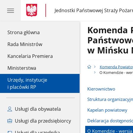
gov.pl
gov.pl
Jednostki Państwowej Straży Pożar
gov.pl
Jednostki
Państwowej
Straży
Komenda 
Pożarnej
gov.pl
Strona główna
Państwowe
Rada Ministrów
w Mińsku
Kancelaria Premiera
Komenda Powiatow
Ministerstwa
O Komendzie - wers
Urzędy, instytucje
i placówki RP
Kierownictwo
Struktura organizacyj
Usługi dla obywatela
Kapelan powiatowy
Deklaracja dostępnośc
Usługi dla przedsiębiorcy
O Komendzie - wersja 
Usługi dla urzędnika