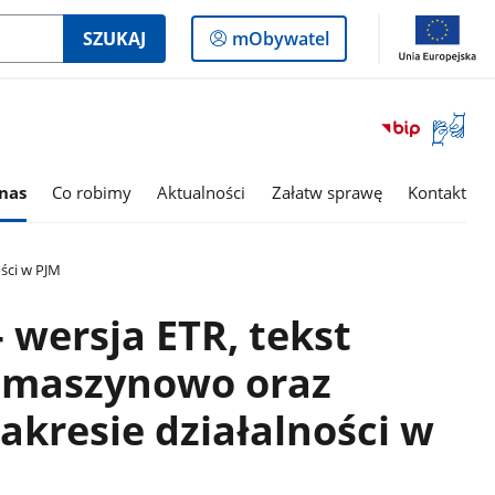
Logowanie
SZUKAJ
mObywatel
do
panelu
Otwórz
okno
z
tłumac
nas
Co robimy
Aktualności
Załatw sprawę
Kontakt
języka
migowe
ści w PJM
 wersja ETR, tekst
 maszynowo oraz
akresie działalności w