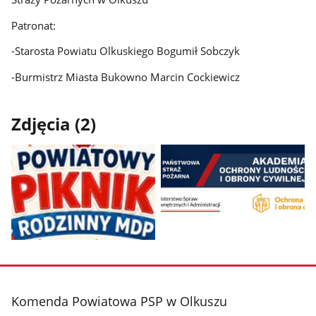
Patronat:
-Starosta Powiatu Olkuskiego Bogumił Sobczyk
-Burmistrz Miasta Bukowno Marcin Cockiewicz
Zdjęcia (2)
Pokaż
Pokaż
zdjęcie
zdjęcie
1
2
z
z
stopka
Komenda Powiatowa PSP w Olkuszu
galerii.
galerii.