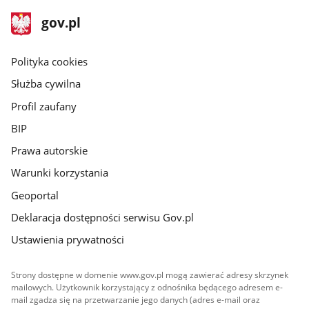
stopka
Strona
gov.pl
gov.pl
główna
gov.pl
Polityka cookies
Służba cywilna
Profil zaufany
BIP
Prawa autorskie
Warunki korzystania
Geoportal
Deklaracja dostępności serwisu Gov.pl
Ustawienia prywatności
Strony dostępne w domenie www.gov.pl mogą zawierać adresy skrzynek
mailowych. Użytkownik korzystający z odnośnika będącego adresem e-
mail zgadza się na przetwarzanie jego danych (adres e-mail oraz