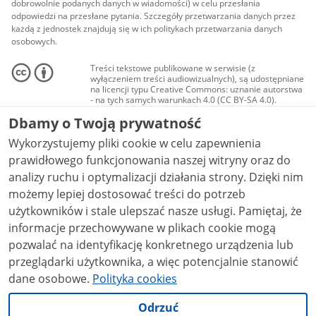
dobrowolnie podanych danych w wiadomości) w celu przesłania
odpowiedzi na przesłane pytania. Szczegóły przetwarzania danych przez
każdą z jednostek znajdują się w ich politykach przetwarzania danych
osobowych.
Treści tekstowe publikowane w serwisie (z
wyłączeniem treści audiowizualnych), są udostępniane
na licencji typu Creative Commons: uznanie autorstwa
- na tych samych warunkach 4.0 (CC BY-SA 4.0).
Materiały audiowizualne, w tym zdjęcia, materiały
Dbamy o Twoją prywatność
audio i wideo, są udostępniane na licencji typu
Creative Commons: uznanie autorstwa użycie
Wykorzystujemy pliki cookie w celu zapewnienia
niekomercyjne - bez utworów zależnych 4.0 (CC BY-
NC-ND 4.0), o ile nie jest to stwierdzone inaczej.
prawidłowego funkcjonowania naszej witryny oraz do
analizy ruchu i optymalizacji działania strony. Dzięki nim
możemy lepiej dostosować treści do potrzeb
użytkowników i stale ulepszać nasze usługi. Pamiętaj, że
informacje przechowywane w plikach cookie mogą
pozwalać na identyfikację konkretnego urządzenia lub
przeglądarki użytkownika, a więc potencjalnie stanowić
dane osobowe.
Polityka cookies
Odrzuć