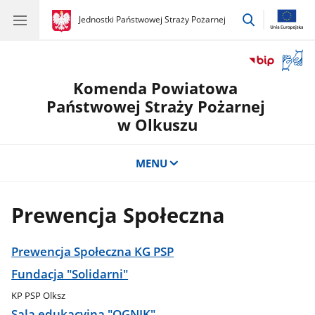
przejdź
gov.pl
Jednostki Państwowej Straży Pożarnej
gov.pl
Jednostki
do
Państwowej
wyszukiwar
Straży
Otwór
Pożarnej
okno
Komenda Powiatowa
z
tłuma
Państwowej Straży Pożarnej
języka
w Olkuszu
migow
MENU
Prewencja Społeczna
Prewencja Społeczna KG PSP
Fundacja "Solidarni"
KP PSP Olksz
Sala edukacyjna "OGNIK"