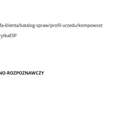
efa-klienta/katalog-spraw/profil-urzedu/kompowost
rytkaESP
LNO-ROZPOZNAWCZY