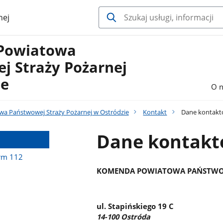
nej
Powiatowa
j Straży Pożarnej
ie
O n
a Państwowej Straży Pożarnej w Ostródzie
Kontakt
Dane kontak
Dane kontak
arm 112
KOMENDA POWIATOWA PAŃSTWOW
ul. Stapińskiego 19 C
14-100 Ostróda