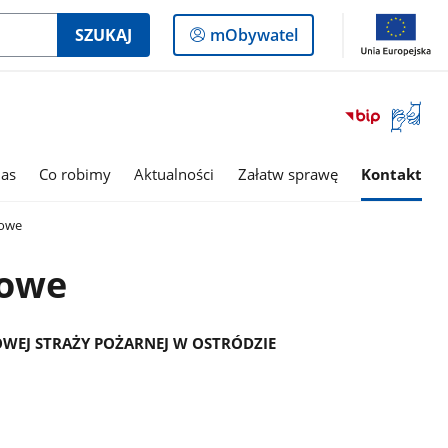
Logowanie
SZUKAJ
mObywatel
do
panelu
Otwórz
okno
z
tłumac
as
Co robimy
Aktualności
Załatw sprawę
Kontakt
języka
migowe
towe
towe
EJ STRAŻY POŻARNEJ
W OSTRÓDZIE