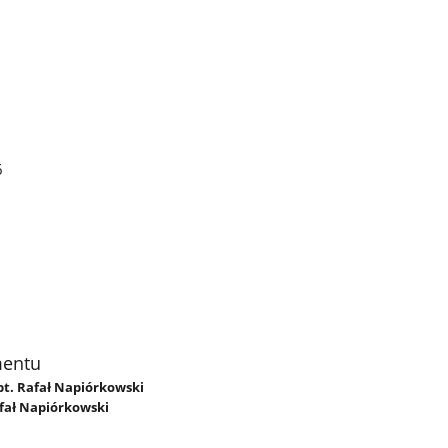
6
mentu
kpt. Rafał Napiórkowski
afał Napiórkowski