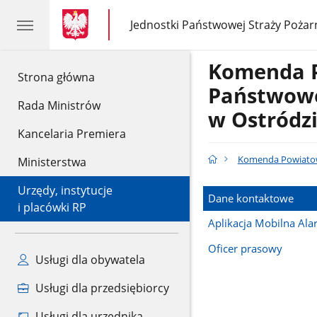
gov.pl
gov.pl
Jednostki Państwowej Straży Pożar
gov.pl
Jednostki
Państwowej
Straży
Komenda 
Pożarnej
gov.pl
Strona główna
Państwowe
Rada Ministrów
w Ostródz
Kancelaria Premiera
Komenda Powiatow
Ministerstwa
Urzędy, instytucje
Dane kontaktowe
i placówki RP
Aplikacja Mobilna Al
Oficer prasowy
Usługi dla obywatela
Usługi dla przedsiębiorcy
Usługi dla urzędnika