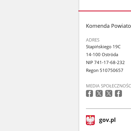
stopka
Komenda Powiato
ADRES
Stapińskiego 19C
14-100 Ostróda
NIP 741-17-68-232
Regon 510750657
MEDIA SPOŁECZNOŚC
stopka
Strona
gov.pl
gov.pl
główna