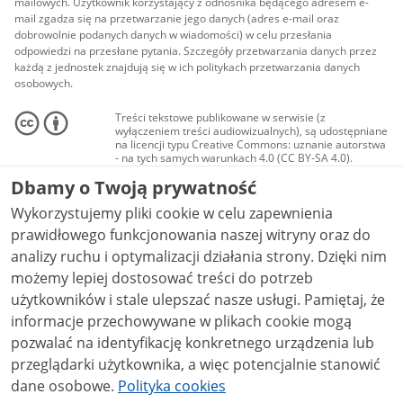
mailowych. Użytkownik korzystający z odnośnika będącego adresem e-
mail zgadza się na przetwarzanie jego danych (adres e-mail oraz
dobrowolnie podanych danych w wiadomości) w celu przesłania
odpowiedzi na przesłane pytania. Szczegóły przetwarzania danych przez
każdą z jednostek znajdują się w ich politykach przetwarzania danych
osobowych.
Treści tekstowe publikowane w serwisie (z
wyłączeniem treści audiowizualnych), są udostępniane
na licencji typu Creative Commons: uznanie autorstwa
- na tych samych warunkach 4.0 (CC BY-SA 4.0).
Materiały audiowizualne, w tym zdjęcia, materiały
Dbamy o Twoją prywatność
audio i wideo, są udostępniane na licencji typu
Creative Commons: uznanie autorstwa użycie
Wykorzystujemy pliki cookie w celu zapewnienia
niekomercyjne - bez utworów zależnych 4.0 (CC BY-
NC-ND 4.0), o ile nie jest to stwierdzone inaczej.
prawidłowego funkcjonowania naszej witryny oraz do
analizy ruchu i optymalizacji działania strony. Dzięki nim
możemy lepiej dostosować treści do potrzeb
użytkowników i stale ulepszać nasze usługi. Pamiętaj, że
informacje przechowywane w plikach cookie mogą
pozwalać na identyfikację konkretnego urządzenia lub
przeglądarki użytkownika, a więc potencjalnie stanowić
dane osobowe.
Polityka cookies