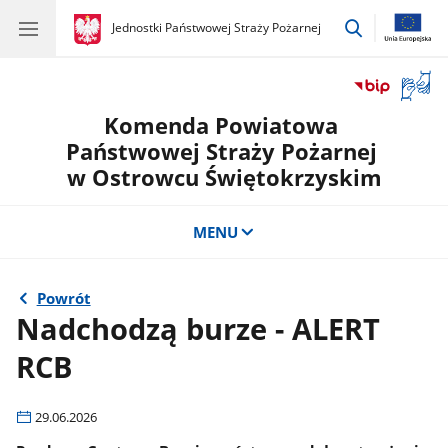
przejdź
gov.pl
Jednostki Państwowej Straży Pożarnej
gov.pl
Jednostki
do
Państwowej
wyszukiwar
Straży
Otwór
Pożarnej
okno
Komenda Powiatowa
z
tłuma
Państwowej Straży Pożarnej
języka
w Ostrowcu Świętokrzyskim
migow
MENU
Powrót
Nadchodzą burze - ALERT
RCB
29.06.2026