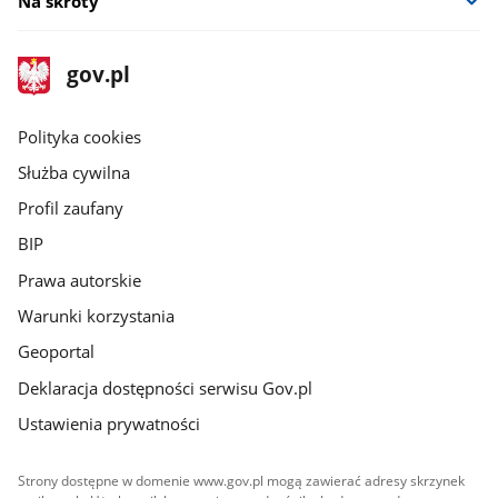
Na skróty
stopka
Strona
gov.pl
gov.pl
główna
gov.pl
Polityka cookies
Służba cywilna
Profil zaufany
BIP
Prawa autorskie
Warunki korzystania
Geoportal
Deklaracja dostępności serwisu Gov.pl
Ustawienia prywatności
Strony dostępne w domenie www.gov.pl mogą zawierać adresy skrzynek