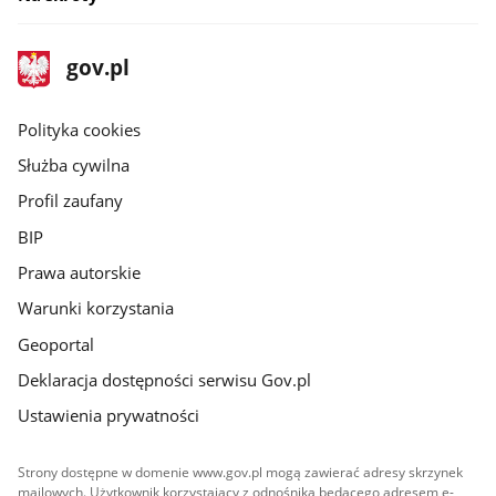
stopka
Strona
gov.pl
gov.pl
główna
gov.pl
Polityka cookies
Służba cywilna
Profil zaufany
BIP
Prawa autorskie
Warunki korzystania
Geoportal
Deklaracja dostępności serwisu Gov.pl
Ustawienia prywatności
Strony dostępne w domenie www.gov.pl mogą zawierać adresy skrzynek
mailowych. Użytkownik korzystający z odnośnika będącego adresem e-