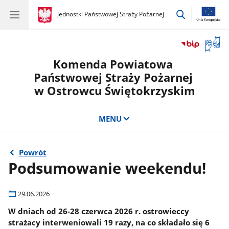
przejdź
gov.pl
Jednostki Państwowej Straży Pożarnej
gov.pl
Jednostki
do
Państwowej
wyszukiwar
Straży
Otwór
Pożarnej
okno
Komenda Powiatowa
z
tłuma
Państwowej Straży Pożarnej
języka
w Ostrowcu Świętokrzyskim
migow
MENU
Powrót
Podsumowanie weekendu!
29.06.2026
W dniach od 26-28 czerwca 2026 r. ostrowieccy
strażacy interweniowali 19 razy, na co składało się 6