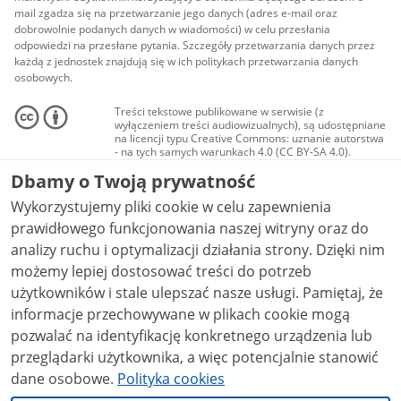
mail zgadza się na przetwarzanie jego danych (adres e-mail oraz
dobrowolnie podanych danych w wiadomości) w celu przesłania
odpowiedzi na przesłane pytania. Szczegóły przetwarzania danych przez
każdą z jednostek znajdują się w ich politykach przetwarzania danych
osobowych.
Treści tekstowe publikowane w serwisie (z
wyłączeniem treści audiowizualnych), są udostępniane
na licencji typu Creative Commons: uznanie autorstwa
- na tych samych warunkach 4.0 (CC BY-SA 4.0).
Materiały audiowizualne, w tym zdjęcia, materiały
Dbamy o Twoją prywatność
audio i wideo, są udostępniane na licencji typu
Creative Commons: uznanie autorstwa użycie
Wykorzystujemy pliki cookie w celu zapewnienia
niekomercyjne - bez utworów zależnych 4.0 (CC BY-
NC-ND 4.0), o ile nie jest to stwierdzone inaczej.
prawidłowego funkcjonowania naszej witryny oraz do
analizy ruchu i optymalizacji działania strony. Dzięki nim
możemy lepiej dostosować treści do potrzeb
użytkowników i stale ulepszać nasze usługi. Pamiętaj, że
informacje przechowywane w plikach cookie mogą
pozwalać na identyfikację konkretnego urządzenia lub
przeglądarki użytkownika, a więc potencjalnie stanowić
dane osobowe.
Polityka cookies