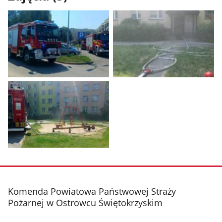
Pokaż
Pokaż
zdjęcie
zdjęcie
1
2
z
z
galerii.
galerii.
Pokaż
zdjęcie
3
z
stopka
Komenda Powiatowa Państwowej Straży
galerii.
Pożarnej w Ostrowcu Świętokrzyskim