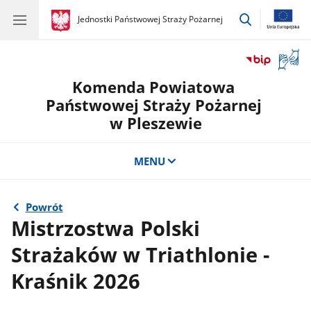
przejdź
gov.pl
Jednostki Państwowej Straży Pożarnej
gov.pl
Jednostki
do
Państwowej
wyszukiwar
Straży
Otwór
Pożarnej
okno
Komenda Powiatowa
z
tłuma
Państwowej Straży Pożarnej
języka
w Pleszewie
migow
MENU
Powrót
Mistrzostwa Polski
Strażaków w Triathlonie -
Kraśnik 2026