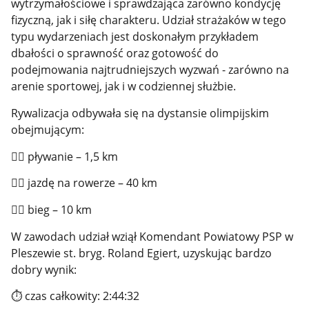
wytrzymałościowe i sprawdzająca zarówno kondycję
fizyczną, jak i siłę charakteru. Udział strażaków w tego
typu wydarzeniach jest doskonałym przykładem
dbałości o sprawność oraz gotowość do
podejmowania najtrudniejszych wyzwań - zarówno na
arenie sportowej, jak i w codziennej służbie.
Rywalizacja odbywała się na dystansie olimpijskim
obejmującym:
🏊‍♂️
pływanie – 1,5 km
🚴‍♂️
jazdę na rowerze – 40 km
🏃‍♂️
bieg – 10 km
W zawodach udział wziął Komendant Powiatowy PSP w
Pleszewie st. bryg. Roland Egiert, uzyskując bardzo
dobry wynik:
⏱️
czas całkowity: 2:44:32