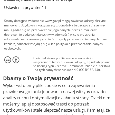
Ustawienia prywatności
Strony dostępne w domenie www.gov.pl mogą zawierać adresy skrzynek
mailowych. Użytkownik korzystający z odnośnika będącego adresem e-
mail zgadza się na przetwarzanie jego danych (adres e-mail oraz
dobrowolnie podanych danych w wiadomości) w celu przesłania
odpowiedzi na przesłane pytania. Szczegóły przetwarzania danych przez
każdą z jednostek znajdują się w ich politykach przetwarzania danych
osobowych.
Treści tekstowe publikowane w serwisie (z
wyłączeniem treści audiowizualnych), są udostępniane
na licencji typu Creative Commons: uznanie autorstwa
- na tych samych warunkach 4.0 (CC BY-SA 4.0).
Materiały audiowizualne, w tym zdjęcia, materiały
Dbamy o Twoją prywatność
audio i wideo, są udostępniane na licencji typu
Creative Commons: uznanie autorstwa użycie
Wykorzystujemy pliki cookie w celu zapewnienia
niekomercyjne - bez utworów zależnych 4.0 (CC BY-
NC-ND 4.0), o ile nie jest to stwierdzone inaczej.
prawidłowego funkcjonowania naszej witryny oraz do
analizy ruchu i optymalizacji działania strony. Dzięki nim
możemy lepiej dostosować treści do potrzeb
użytkowników i stale ulepszać nasze usługi. Pamiętaj, że