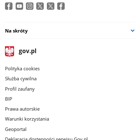
Na skróty
stopka
Strona
gov.pl
gov.pl
główna
gov.pl
Polityka cookies
Służba cywilna
Profil zaufany
BIP
Prawa autorskie
Warunki korzystania
Geoportal
Deklaracja dostępności serwisu Gov.pl