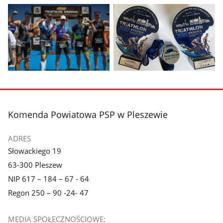
Pokaż
Pokaż
zdjęcie
zdjęcie
1
2
z
z
galerii.
galerii.
Pokaż
Pokaż
zdjęcie
zdjęcie
3
4
z
z
stopka
Komenda Powiatowa PSP w Pleszewie
galerii.
galerii.
ADRES
Słowackiego 19
63-300 Pleszew
NIP 617 – 184 – 67 - 64
Regon 250 – 90 -24- 47
MEDIA SPOŁECZNOŚCIOWE: