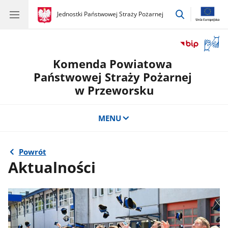
przejdź
gov.pl
Jednostki Państwowej Straży Pożarnej
gov.pl
Jednostki
do
Państwowej
wyszukiwar
Straży
Otwór
Pożarnej
okno
Komenda Powiatowa
z
tłuma
Państwowej Straży Pożarnej
języka
w Przeworsku
migow
MENU
Powrót
Aktualności