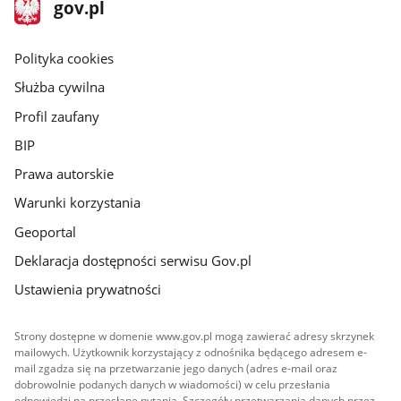
stopka
Strona
gov.pl
gov.pl
główna
gov.pl
Polityka cookies
Służba cywilna
Profil zaufany
BIP
Prawa autorskie
Warunki korzystania
Geoportal
Deklaracja dostępności serwisu Gov.pl
Ustawienia prywatności
Strony dostępne w domenie www.gov.pl mogą zawierać adresy skrzynek
mailowych. Użytkownik korzystający z odnośnika będącego adresem e-
mail zgadza się na przetwarzanie jego danych (adres e-mail oraz
dobrowolnie podanych danych w wiadomości) w celu przesłania
odpowiedzi na przesłane pytania. Szczegóły przetwarzania danych przez