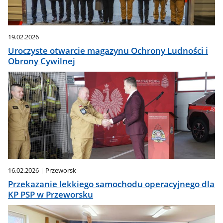
19.02.2026
Uroczyste otwarcie magazynu Ochrony Ludności i
Obrony Cywilnej
16.02.2026
Przeworsk
Przekazanie lekkiego samochodu operacyjnego dla
KP PSP w Przeworsku