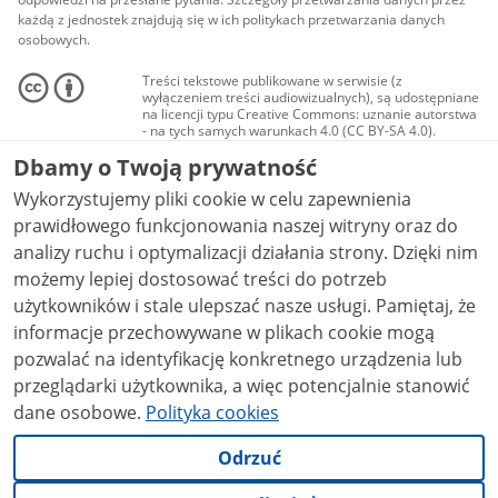
każdą z jednostek znajdują się w ich politykach przetwarzania danych
osobowych.
Treści tekstowe publikowane w serwisie (z
wyłączeniem treści audiowizualnych), są udostępniane
na licencji typu Creative Commons: uznanie autorstwa
- na tych samych warunkach 4.0 (CC BY-SA 4.0).
Materiały audiowizualne, w tym zdjęcia, materiały
Dbamy o Twoją prywatność
audio i wideo, są udostępniane na licencji typu
Creative Commons: uznanie autorstwa użycie
Wykorzystujemy pliki cookie w celu zapewnienia
niekomercyjne - bez utworów zależnych 4.0 (CC BY-
NC-ND 4.0), o ile nie jest to stwierdzone inaczej.
prawidłowego funkcjonowania naszej witryny oraz do
analizy ruchu i optymalizacji działania strony. Dzięki nim
możemy lepiej dostosować treści do potrzeb
użytkowników i stale ulepszać nasze usługi. Pamiętaj, że
informacje przechowywane w plikach cookie mogą
pozwalać na identyfikację konkretnego urządzenia lub
przeglądarki użytkownika, a więc potencjalnie stanowić
dane osobowe.
Polityka cookies
Odrzuć