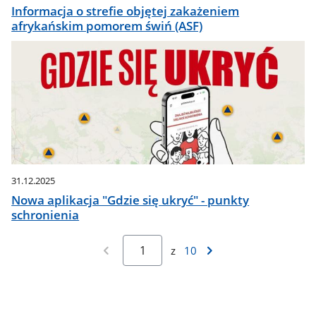
Informacja o strefie objętej zakażeniem
afrykańskim pomorem świń (ASF)
31.12.2025
Nowa aplikacja "Gdzie się ukryć" - punkty
schronienia
z
10