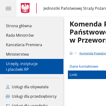
gov.pl
gov.pl
Jednostki Państwowej Straży Pożar
gov.pl
Jednostki
Państwowej
Straży
Komenda 
Pożarnej
gov.pl
Strona główna
Państwowe
Rada Ministrów
w Przewor
Kancelaria Premiera
Komenda Powiatow
Ministerstwa
Urzędy, instytucje
Dane kontaktowe
i placówki RP
Linki
Usługi dla obywatela
Usługi dla przedsiębiorcy
Usługi dla urzędnika