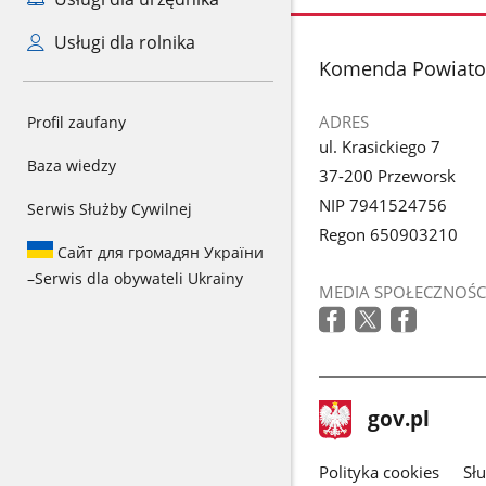
Usługi dla rolnika
stopka
Komenda Powiatow
ADRES
Profil zaufany
ul. Krasickiego 7
Baza wiedzy
37-200 Przeworsk
NIP 7941524756
Serwis Służby Cywilnej
Regon 650903210
Сайт для громадян України
–
Serwis dla obywateli Ukrainy
MEDIA SPOŁECZNOŚC
stopka
Strona
gov.pl
gov.pl
główna
gov.pl
Polityka cookies
Sł