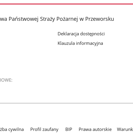
a Państwowej Straży Pożarnej w Przeworsku
Deklaracja dostępności
Klauzula informacyjna
IOWE:
użba cywilna
Profil zaufany
BIP
Prawa autorskie
Warunki