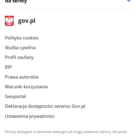
Na skróty
stopka
Strona
gov.pl
gov.pl
główna
gov.pl
Polityka cookies
Służba cywilna
Profil zaufany
BIP
Prawa autorskie
Warunki korzystania
Geoportal
Deklaracja dostępności serwisu Gov.pl
Ustawienia prywatności
Strony dostępne w domenie www.gov.pl mogą zawierać adresy skrzynek