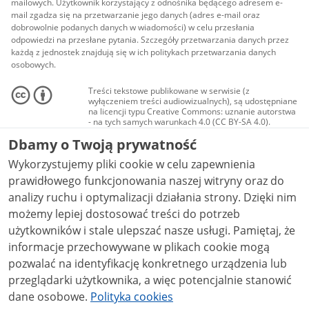
mailowych. Użytkownik korzystający z odnośnika będącego adresem e-
mail zgadza się na przetwarzanie jego danych (adres e-mail oraz
dobrowolnie podanych danych w wiadomości) w celu przesłania
odpowiedzi na przesłane pytania. Szczegóły przetwarzania danych przez
każdą z jednostek znajdują się w ich politykach przetwarzania danych
osobowych.
Treści tekstowe publikowane w serwisie (z
wyłączeniem treści audiowizualnych), są udostępniane
na licencji typu Creative Commons: uznanie autorstwa
- na tych samych warunkach 4.0 (CC BY-SA 4.0).
Materiały audiowizualne, w tym zdjęcia, materiały
Dbamy o Twoją prywatność
audio i wideo, są udostępniane na licencji typu
Creative Commons: uznanie autorstwa użycie
Wykorzystujemy pliki cookie w celu zapewnienia
niekomercyjne - bez utworów zależnych 4.0 (CC BY-
NC-ND 4.0), o ile nie jest to stwierdzone inaczej.
prawidłowego funkcjonowania naszej witryny oraz do
analizy ruchu i optymalizacji działania strony. Dzięki nim
możemy lepiej dostosować treści do potrzeb
użytkowników i stale ulepszać nasze usługi. Pamiętaj, że
informacje przechowywane w plikach cookie mogą
pozwalać na identyfikację konkretnego urządzenia lub
przeglądarki użytkownika, a więc potencjalnie stanowić
dane osobowe.
Polityka cookies