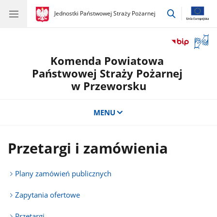
przejdź
gov.pl
Jednostki Państwowej Straży Pożarnej
gov.pl
Jednostki
do
Państwowej
wyszukiwar
Straży
Otwór
Pożarnej
okno
Komenda Powiatowa
z
tłuma
Państwowej Straży Pożarnej
języka
w Przeworsku
migow
MENU
Przetargi i zamówienia
Plany zamówień publicznych
Zapytania ofertowe
Przetargi