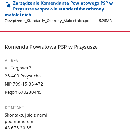
Zarządzenie Komendanta Powiatowego PSP w
Przysusze w sprawie standardów ochrony
małoletnich
Zarządzenie​_Standardy​_Ochrony​_Małoletnich.pdf
5.26MB
stopka
Komenda Powiatowa PSP w Przysusze
ADRES
ul. Targowa 3
26-400 Przysucha
NIP 799-15-35-472
Regon 670230445
KONTAKT
Skontaktuj się z nami
pod numerem:
48 675 20 55