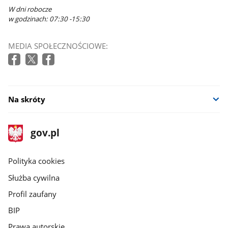
W dni robocze
w godzinach: 07:30 -15:30
MEDIA SPOŁECZNOŚCIOWE:
Na skróty
stopka
Strona
gov.pl
gov.pl
główna
gov.pl
Polityka cookies
Służba cywilna
Profil zaufany
BIP
Prawa autorskie