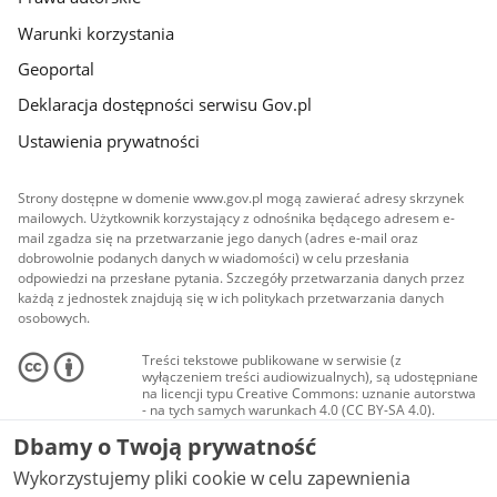
Warunki korzystania
Geoportal
Deklaracja dostępności serwisu Gov.pl
Ustawienia prywatności
Strony dostępne w domenie www.gov.pl mogą zawierać adresy skrzynek
mailowych. Użytkownik korzystający z odnośnika będącego adresem e-
mail zgadza się na przetwarzanie jego danych (adres e-mail oraz
dobrowolnie podanych danych w wiadomości) w celu przesłania
odpowiedzi na przesłane pytania. Szczegóły przetwarzania danych przez
każdą z jednostek znajdują się w ich politykach przetwarzania danych
osobowych.
Treści tekstowe publikowane w serwisie (z
wyłączeniem treści audiowizualnych), są udostępniane
na licencji typu Creative Commons: uznanie autorstwa
- na tych samych warunkach 4.0 (CC BY-SA 4.0).
Materiały audiowizualne, w tym zdjęcia, materiały
Dbamy o Twoją prywatność
audio i wideo, są udostępniane na licencji typu
Creative Commons: uznanie autorstwa użycie
Wykorzystujemy pliki cookie w celu zapewnienia
niekomercyjne - bez utworów zależnych 4.0 (CC BY-
NC-ND 4.0), o ile nie jest to stwierdzone inaczej.