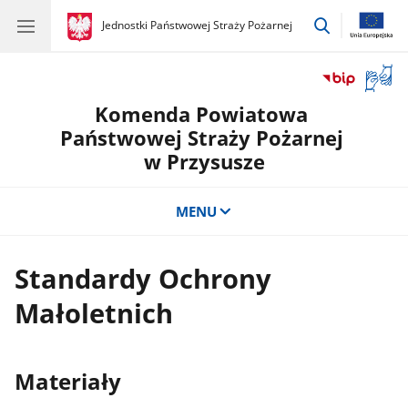
przejdź
gov.pl
Jednostki Państwowej Straży Pożarnej
gov.pl
Jednostki
do
Państwowej
wyszukiwar
Straży
Otwór
Pożarnej
okno
Komenda Powiatowa
z
tłuma
Państwowej Straży Pożarnej
języka
w Przysusze
migow
MENU
Standardy Ochrony
Małoletnich
Materiały