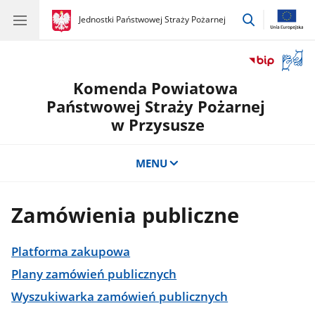
przejdź
gov.pl
Jednostki Państwowej Straży Pożarnej
gov.pl
Jednostki
do
Państwowej
wyszukiwar
Straży
Otwór
Pożarnej
okno
Komenda Powiatowa
z
tłuma
Państwowej Straży Pożarnej
języka
w Przysusze
migow
MENU
Zamówienia publiczne
Platforma zakupowa
Plany zamówień publicznych
Wyszukiwarka zamówień publicznych