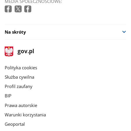
MEDIA SPOŁECZNOŚCIOWE:
Na skróty
stopka
Strona
gov.pl
gov.pl
główna
gov.pl
Polityka cookies
Służba cywilna
Profil zaufany
BIP
Prawa autorskie
Warunki korzystania
Geoportal