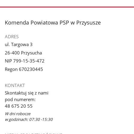
stopka
Komenda Powiatowa PSP w Przysusze
ADRES
ul. Targowa 3
26-400 Przysucha
NIP 799-15-35-472
Regon 670230445
KONTAKT
Skontaktuj się z nami
pod numerem:
48 675 20 55
W dni robocze
w godzinach: 07:30 -15:30