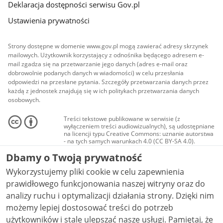
Deklaracja dostępności serwisu Gov.pl
Ustawienia prywatności
Strony dostępne w domenie www.gov.pl mogą zawierać adresy skrzynek
mailowych. Użytkownik korzystający z odnośnika będącego adresem e-
mail zgadza się na przetwarzanie jego danych (adres e-mail oraz
dobrowolnie podanych danych w wiadomości) w celu przesłania
odpowiedzi na przesłane pytania. Szczegóły przetwarzania danych przez
każdą z jednostek znajdują się w ich politykach przetwarzania danych
osobowych.
Treści tekstowe publikowane w serwisie (z
wyłączeniem treści audiowizualnych), są udostępniane
na licencji typu Creative Commons: uznanie autorstwa
- na tych samych warunkach 4.0 (CC BY-SA 4.0).
Materiały audiowizualne, w tym zdjęcia, materiały
Dbamy o Twoją prywatność
audio i wideo, są udostępniane na licencji typu
Creative Commons: uznanie autorstwa użycie
Wykorzystujemy pliki cookie w celu zapewnienia
niekomercyjne - bez utworów zależnych 4.0 (CC BY-
NC-ND 4.0), o ile nie jest to stwierdzone inaczej.
prawidłowego funkcjonowania naszej witryny oraz do
analizy ruchu i optymalizacji działania strony. Dzięki nim
możemy lepiej dostosować treści do potrzeb
użytkowników i stale ulepszać nasze usługi. Pamiętaj, że