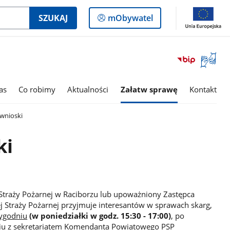
Logowanie
SZUKAJ
mObywatel
do
panelu
Otwórz
okno
z
tłumac
as
Co robimy
Aktualności
Załatw sprawę
Kontakt
języka
migowe
 wnioski
ki
raży Pożarnej w Raciborzu lub upoważniony Zastępca
Straży Pożarnej przyjmuje interesantów w sprawach skarg,
tygodniu
(w poniedziałki w godz. 15:30 - 17:00)
, po
iu z sekretariatem Komendanta Powiatowego PSP