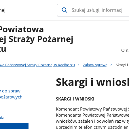
nej
Powiatowa
j Straży Pożarnej
zu
O n
a Państwowej Straży Pożarnej w Raciborzu
Załatw sprawę
Skargi i
Skargi i wnios
 do spraw
wpożarowych
SKARGI I WNIOSKI
e
Komendant Powiatowy Państwowej St
Komendanta Powiatowej Państwowej 
ia
wniosków, zażaleń i odwołań
raz w 
uprzednim telefonicznym uzgodnien