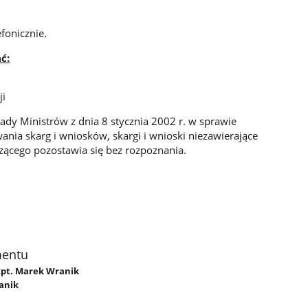
fonicznie.
ć:
ji
ady Ministrów z dnia 8 stycznia 2002 r. w sprawie
ania skarg i wniosków, skargi i wnioski niezawierające
zącego pozostawia się bez rozpoznania.
mentu
 kpt. Marek Wranik
anik