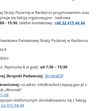
 Straży Pożarnej w Raciborzu przyjmowaniem oraz
jmuje się Sekcja organizacyjno - kadrowa
:00 - 15:30
, telefon kontaktowy:
+48 32 415 44 44
owiatowa Państwowej Straży Pożarnej w Raciborzu
a 8
bórz
 ul. Reymonta 8 w godz.
od 7:30 – 15:30
nej Skrzynki Podawczej
:
SkrytkaESP
tronicznej:
na adres: info@raciborz.kppsp.gov.pl z
lub „Wniosek”
21 08
ejszym telefonicznym skontaktowaniu się z Sekcją
 32 415 44 44