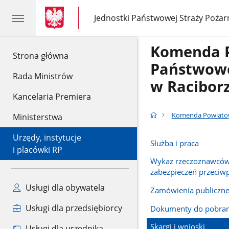
gov.pl
gov.pl
Jednostki Państwowej Straży Pożar
gov.pl
Jednostki
Państwowej
Straży
Komenda 
Pożarnej
gov.pl
Strona główna
Państwowe
Rada Ministrów
w Racibor
Kancelaria Premiera
Komenda Powiatow
Ministerstwa
Urzędy, instytucje
Służba i praca
i placówki RP
Wykaz rzeczoznawców
zabezpieczeń przeci
Usługi dla obywatela
Zamówienia publiczn
Usługi dla przedsiębiorcy
Dokumenty do pobran
Skargi i wnioski
Usługi dla urzędnika