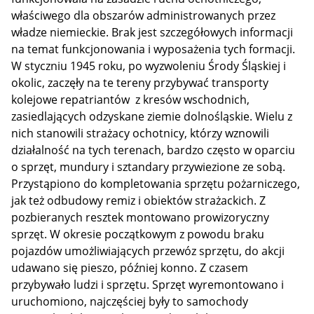
właściwego dla obszarów administrowanych przez
władze niemieckie. Brak jest szczegółowych informacji
na temat funkcjonowania i wyposażenia tych formacji.
W styczniu 1945 roku, po wyzwoleniu Środy Śląskiej i
okolic, zaczęły na te tereny przybywać transporty
kolejowe repatriantów z kresów wschodnich,
zasiedlających odzyskane ziemie dolnośląskie. Wielu z
nich stanowili strażacy ochotnicy, którzy wznowili
działalność na tych terenach, bardzo często w oparciu
o sprzęt, mundury i sztandary przywiezione ze sobą.
Przystąpiono do kompletowania sprzętu pożarniczego,
jak też odbudowy remiz i obiektów strażackich. Z
pozbieranych resztek montowano prowizoryczny
sprzęt. W okresie początkowym z powodu braku
pojazdów umożliwiających przewóz sprzętu, do akcji
udawano się pieszo, później konno. Z czasem
przybywało ludzi i sprzętu. Sprzęt wyremontowano i
uruchomiono, najczęściej były to samochody