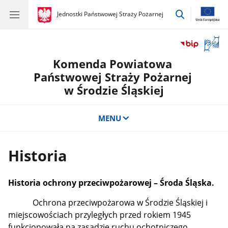
przejdź
gov.pl
Jednostki Państwowej Straży Pożarnej
gov.pl
Jednostki
do
Państwowej
wyszukiwar
Straży
Otwór
Pożarnej
okno
Komenda Powiatowa
z
tłuma
Państwowej Straży Pożarnej
języka
w Środzie Śląskiej
migow
MENU
Historia
Historia ochrony przeciwpożarowej – Środa Śląska.
Ochrona przeciwpożarowa w Środzie Śląskiej i
miejscowościach przyległych przed rokiem 1945
funkcjonowała na zasadzie ruchu ochotniczego,