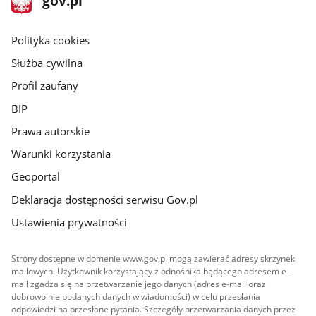
gov.pl
gov.pl
główna
gov.pl
Polityka cookies
Służba cywilna
Profil zaufany
BIP
Prawa autorskie
Warunki korzystania
Geoportal
Deklaracja dostępności serwisu Gov.pl
Ustawienia prywatności
Strony dostępne w domenie www.gov.pl mogą zawierać adresy skrzynek
mailowych. Użytkownik korzystający z odnośnika będącego adresem e-
mail zgadza się na przetwarzanie jego danych (adres e-mail oraz
dobrowolnie podanych danych w wiadomości) w celu przesłania
odpowiedzi na przesłane pytania. Szczegóły przetwarzania danych przez