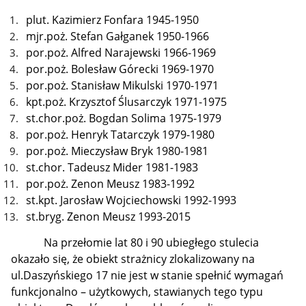
plut. Kazimierz Fonfara 1945-1950
mjr.poż. Stefan Gałganek 1950-1966
por.poż. Alfred Narajewski 1966-1969
por.poż. Bolesław Górecki 1969-1970
por.poż. Stanisław Mikulski 1970-1971
kpt.poż. Krzysztof Ślusarczyk 1971-1975
st.chor.poż. Bogdan Solima 1975-1979
por.poż. Henryk Tatarczyk 1979-1980
por.poż. Mieczysław Bryk 1980-1981
st.chor. Tadeusz Mider 1981-1983
por.poż. Zenon Meusz 1983-1992
st.kpt. Jarosław Wojciechowski 1992-1993
st.bryg. Zenon Meusz 1993-2015
Na przełomie lat 80 i 90 ubiegłego stulecia
okazało się, że obiekt strażnicy zlokalizowany na
ul.Daszyńskiego 17 nie jest w stanie spełnić wymagań
funkcjonalno – użytkowych, stawianych tego typu