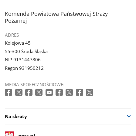
stopka
Komenda Powiatowa Państwowej Straży
Pożarnej
ADRES
Kolejowa 45
55-300 Środa Śląska
NIP 9131447806
Regon 931950212
MEDIA SPOŁECZNOŚCIOWE:
Na skróty
stopka
Strona