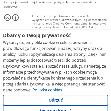
każdą z jednostek znajdują się w ich politykach przetwarzania danych
osobowych.
Treści tekstowe publikowane w serwisie (z
wyłączeniem treści audiowizualnych), są udostępniane
na licencji typu Creative Commons: uznanie autorstwa
- na tych samych warunkach 4.0 (CC BY-SA 4.0).
Materiały audiowizualne, w tym zdjęcia, materiały
Dbamy o Twoją prywatność
audio i wideo, są udostępniane na licencji typu
Creative Commons: uznanie autorstwa użycie
Wykorzystujemy pliki cookie w celu zapewnienia
niekomercyjne - bez utworów zależnych 4.0 (CC BY-
NC-ND 4.0), o ile nie jest to stwierdzone inaczej.
prawidłowego funkcjonowania naszej witryny oraz do
analizy ruchu i optymalizacji działania strony. Dzięki nim
możemy lepiej dostosować treści do potrzeb
użytkowników i stale ulepszać nasze usługi. Pamiętaj, że
informacje przechowywane w plikach cookie mogą
pozwalać na identyfikację konkretnego urządzenia lub
przeglądarki użytkownika, a więc potencjalnie stanowić
dane osobowe.
Polityka cookies
Odrzuć
Spersonalizuj