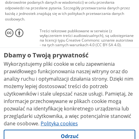
dobrowolnie podanych danych w wiadomości) w celu przesłania
odpowiedzi na przesłane pytania. Szczegóły przetwarzania danych przez
każdą z jednostek znajdują się w ich politykach przetwarzania danych
osobowych.
Treści tekstowe publikowane w serwisie (z
wyłączeniem treści audiowizualnych), są udostępniane
na licencji typu Creative Commons: uznanie autorstwa
- na tych samych warunkach 4.0 (CC BY-SA 4.0).
Materiały audiowizualne, w tym zdjęcia, materiały
Dbamy o Twoją prywatność
audio i wideo, są udostępniane na licencji typu
Creative Commons: uznanie autorstwa użycie
Wykorzystujemy pliki cookie w celu zapewnienia
niekomercyjne - bez utworów zależnych 4.0 (CC BY-
NC-ND 4.0), o ile nie jest to stwierdzone inaczej.
prawidłowego funkcjonowania naszej witryny oraz do
analizy ruchu i optymalizacji działania strony. Dzięki nim
możemy lepiej dostosować treści do potrzeb
użytkowników i stale ulepszać nasze usługi. Pamiętaj, że
informacje przechowywane w plikach cookie mogą
pozwalać na identyfikację konkretnego urządzenia lub
przeglądarki użytkownika, a więc potencjalnie stanowić
dane osobowe.
Polityka cookies
Odrzuć