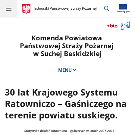
przejdź
gov.pl
Jednostki Państwowej Straży Pożarnej
gov.pl
Jednostki
do
Państwowej
wyszukiwar
Straży
Otwór
Pożarnej
okno
Komenda Powiatowa
z
tłuma
Państwowej Straży Pożarnej
języka
w Suchej Beskidzkiej
migow
MENU
30 lat Krajowego Systemu
Ratowniczo – Gaśniczego na
terenie powiatu suskiego.