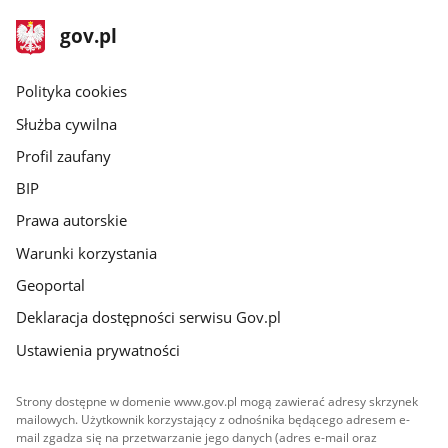
stopka
Strona
gov.pl
gov.pl
główna
gov.pl
Polityka cookies
Służba cywilna
Profil zaufany
BIP
Prawa autorskie
Warunki korzystania
Geoportal
Deklaracja dostępności serwisu Gov.pl
Ustawienia prywatności
Strony dostępne w domenie www.gov.pl mogą zawierać adresy skrzynek
mailowych. Użytkownik korzystający z odnośnika będącego adresem e-
mail zgadza się na przetwarzanie jego danych (adres e-mail oraz