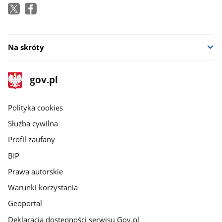
Na skróty
stopka
Strona
gov.pl
gov.pl
główna
gov.pl
Polityka cookies
Służba cywilna
Profil zaufany
BIP
Prawa autorskie
Warunki korzystania
Geoportal
Deklaracja dostępności serwisu Gov.pl