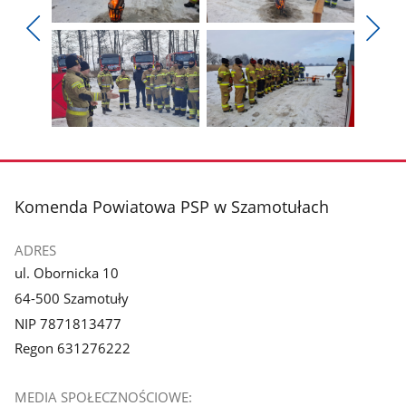
Pokaż
Pokaż
zdjęcie
zdjęcie
Pokaż
Poka
1
2
poprzednie
nest
z
z
zdjęcia
zdjęc
galerii.
galerii.
Pokaż
Pokaż
zdjęcie
zdjęcie
3
4
z
z
stopka
Komenda Powiatowa PSP w Szamotułach
galerii.
galerii.
ADRES
ul. Obornicka 10
64-500 Szamotuły
NIP 7871813477
Regon 631276222
MEDIA SPOŁECZNOŚCIOWE: