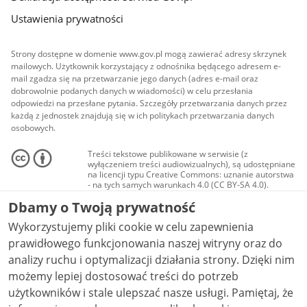
Ustawienia prywatności
Strony dostępne w domenie www.gov.pl mogą zawierać adresy skrzynek
mailowych. Użytkownik korzystający z odnośnika będącego adresem e-
mail zgadza się na przetwarzanie jego danych (adres e-mail oraz
dobrowolnie podanych danych w wiadomości) w celu przesłania
odpowiedzi na przesłane pytania. Szczegóły przetwarzania danych przez
każdą z jednostek znajdują się w ich politykach przetwarzania danych
osobowych.
Treści tekstowe publikowane w serwisie (z
wyłączeniem treści audiowizualnych), są udostępniane
na licencji typu Creative Commons: uznanie autorstwa
- na tych samych warunkach 4.0 (CC BY-SA 4.0).
Materiały audiowizualne, w tym zdjęcia, materiały
Dbamy o Twoją prywatność
audio i wideo, są udostępniane na licencji typu
Creative Commons: uznanie autorstwa użycie
Wykorzystujemy pliki cookie w celu zapewnienia
niekomercyjne - bez utworów zależnych 4.0 (CC BY-
NC-ND 4.0), o ile nie jest to stwierdzone inaczej.
prawidłowego funkcjonowania naszej witryny oraz do
analizy ruchu i optymalizacji działania strony. Dzięki nim
możemy lepiej dostosować treści do potrzeb
użytkowników i stale ulepszać nasze usługi. Pamiętaj, że