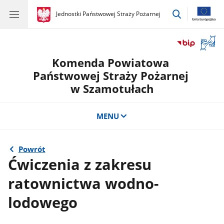
przejdź
gov.pl
Jednostki Państwowej Straży Pożarnej
gov.pl
Jednostki
do
Państwowej
wyszukiwar
Straży
Otwór
Pożarnej
okno
Komenda Powiatowa
z
tłuma
Państwowej Straży Pożarnej
języka
w Szamotułach
migow
MENU
Powrót
Ćwiczenia z zakresu
ratownictwa wodno-
lodowego