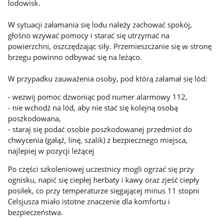
lodowisk.
W sytuacji załamania się lodu należy zachować spokój,
głośno wzywać pomocy i starać się utrzymać na
powierzchni, oszczędzając siły. Przemieszczanie się w stronę
brzegu powinno odbywać się na leżąco.
W przypadku zauważenia osoby, pod którą załamał się lód:
- wezwij pomoc dzwoniąc pod numer alarmowy 112,
- nie wchodź na lód, aby nie stać się kolejną osobą
poszkodowana,
- staraj się podać osobie poszkodowanej przedmiot do
chwycenia (gałąź, linę, szalik) z bezpiecznego miejsca,
najlepiej w pozycji leżącej
Po części szkoleniowej uczestnicy mogli ogrzać się przy
ognisku, napić się ciepłej herbaty i kawy oraz zjeść ciepły
posiłek, co przy temperaturze sięgającej minus 11 stopni
Celsjusza miało istotne znaczenie dla komfortu i
bezpieczeństwa.