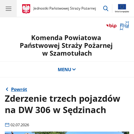
przejdź
gov.pl
Jednostki Państwowej Straży Pożarnej
gov.pl
Jednostki
do
Państwowej
wyszukiwar
Straży
Otwór
Pożarnej
okno
Komenda Powiatowa
z
tłuma
Państwowej Straży Pożarnej
języka
w Szamotułach
migow
MENU
Powrót
Zderzenie trzech pojazdów
na DW 306 w Sędzinach
02.07.2026