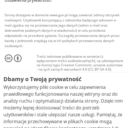
Ustawienia prywatności
Strony dostępne w domenie www.gov.pl mogą zawierać adresy skrzynek
mailowych. Użytkownik korzystający z odnośnika będącego adresem e-
mail zgadza się na przetwarzanie jego danych (adres e-mail oraz
dobrowolnie podanych danych w wiadomości) w celu przesłania
odpowiedzi na przesłane pytania. Szczegóły przetwarzania danych przez
każdą z jednostek znajdują się w ich politykach przetwarzania danych
osobowych.
Treści tekstowe publikowane w serwisie (z
wyłączeniem treści audiowizualnych), są udostępniane
na licencji typu Creative Commons: uznanie autorstwa
- na tych samych warunkach 4.0 (CC BY-SA 4.0).
Materiały audiowizualne, w tym zdjęcia, materiały
Dbamy o Twoją prywatność
audio i wideo, są udostępniane na licencji typu
Creative Commons: uznanie autorstwa użycie
Wykorzystujemy pliki cookie w celu zapewnienia
niekomercyjne - bez utworów zależnych 4.0 (CC BY-
NC-ND 4.0), o ile nie jest to stwierdzone inaczej.
prawidłowego funkcjonowania naszej witryny oraz do
analizy ruchu i optymalizacji działania strony. Dzięki nim
możemy lepiej dostosować treści do potrzeb
użytkowników i stale ulepszać nasze usługi. Pamiętaj, że
informacje przechowywane w plikach cookie mogą