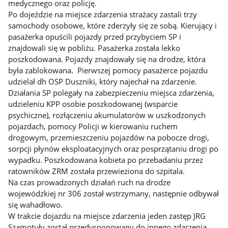
medycznego oraz policję.
Po dojeździe na miejsce zdarzenia strażacy zastali trzy
samochody osobowe, które zderzyły się ze sobą. Kierujący i
pasażerka opuścili pojazdy przed przybyciem SP i
znajdowali się w pobliżu. Pasażerka została lekko
poszkodowana. Pojazdy znajdowały się na drodze, która
była zablokowana. Pierwszej pomocy pasażerce pojazdu
udzielał dh OSP Duszniki, który najechał na zdarzenie.
Działania SP polegały na zabezpieczeniu miejsca zdarzenia,
udzieleniu KPP osobie poszkodowanej (wsparcie
psychiczne), rozłączeniu akumulatorów w uszkodzonych
pojazdach, pomocy Policji w kierowaniu ruchem
drogowym, przemieszczeniu pojazdów na pobocze drogi,
sorpcji płynów eksploatacyjnych oraz posprzątaniu drogi po
wypadku. Poszkodowana kobieta po przebadaniu przez
ratowników ZRM została przewieziona do szpitala.
Na czas prowadzonych działań ruch na drodze
wojewódzkiej nr 306 został wstrzymany, następnie odbywał
się wahadłowo.
W trakcie dojazdu na miejsce zdarzenia jeden zastęp JRG
Szamotuły został przedysponowany do innego zdarzenia.