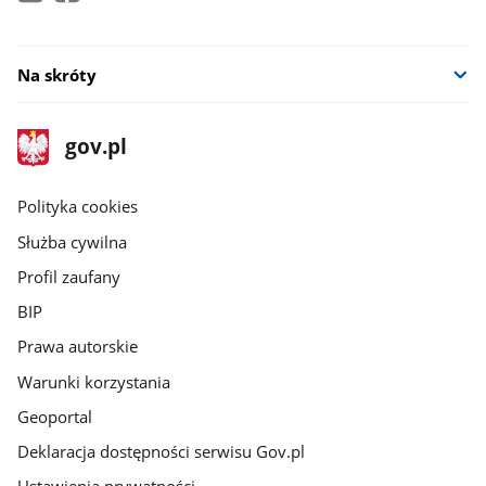
Na skróty
stopka
Strona
gov.pl
gov.pl
główna
gov.pl
Polityka cookies
Służba cywilna
Profil zaufany
BIP
Prawa autorskie
Warunki korzystania
Geoportal
Deklaracja dostępności serwisu Gov.pl