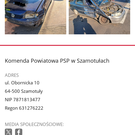
zdjęcie
zdjęcie
1
2
z
z
galerii.
galerii.
Pokaż
Pokaż
zdjęcie
zdjęcie
3
4
z
z
stopka
Komenda Powiatowa PSP w Szamotułach
galerii.
galerii.
ADRES
ul. Obornicka 10
64-500 Szamotuły
NIP 7871813477
Regon 631276222
MEDIA SPOŁECZNOŚCIOWE: