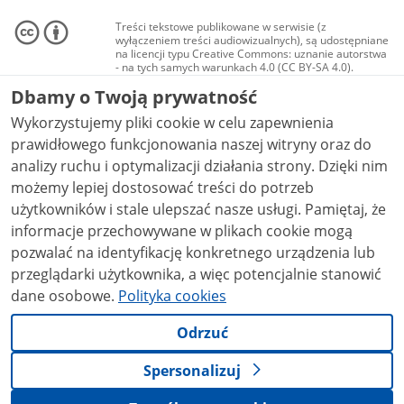
Treści tekstowe publikowane w serwisie (z
wyłączeniem treści audiowizualnych), są udostępniane
na licencji typu Creative Commons: uznanie autorstwa
- na tych samych warunkach 4.0 (CC BY-SA 4.0).
Materiały audiowizualne, w tym zdjęcia, materiały
Dbamy o Twoją prywatność
audio i wideo, są udostępniane na licencji typu
Creative Commons: uznanie autorstwa użycie
Wykorzystujemy pliki cookie w celu zapewnienia
niekomercyjne - bez utworów zależnych 4.0 (CC BY-
NC-ND 4.0), o ile nie jest to stwierdzone inaczej.
prawidłowego funkcjonowania naszej witryny oraz do
analizy ruchu i optymalizacji działania strony. Dzięki nim
możemy lepiej dostosować treści do potrzeb
użytkowników i stale ulepszać nasze usługi. Pamiętaj, że
informacje przechowywane w plikach cookie mogą
pozwalać na identyfikację konkretnego urządzenia lub
przeglądarki użytkownika, a więc potencjalnie stanowić
dane osobowe.
Polityka cookies
Odrzuć
Spersonalizuj