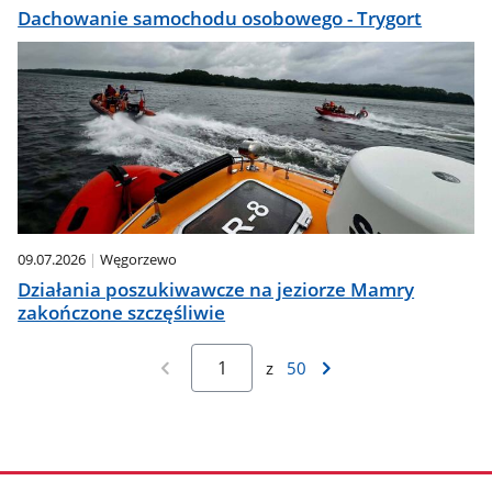
Dachowanie samochodu osobowego - Trygort
09.07.2026
Węgorzewo
Działania poszukiwawcze na jeziorze Mamry
zakończone szczęśliwie
z
50