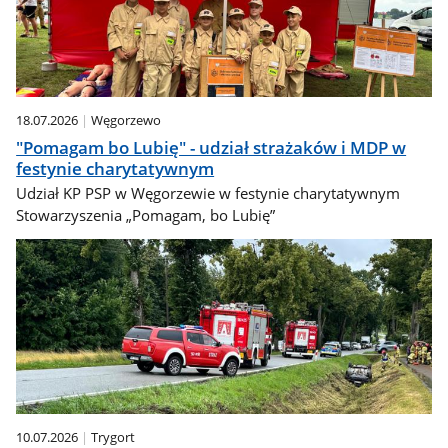
18.07.2026
Węgorzewo
"Pomagam bo Lubię" - udział strażaków i MDP w
festynie charytatywnym
Udział KP PSP w Węgorzewie w festynie charytatywnym
Stowarzyszenia „Pomagam, bo Lubię”
10.07.2026
Trygort