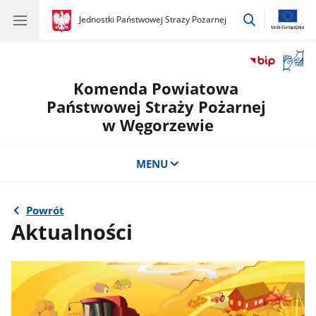
przejdź
gov.pl
Jednostki Państwowej Straży Pożarnej
gov.pl
Jednostki
do
Państwowej
wyszukiwar
Straży
Otwór
Pożarnej
okno
Komenda Powiatowa
z
tłuma
Państwowej Straży Pożarnej
języka
w Węgorzewie
migow
MENU
Powrót
Aktualności