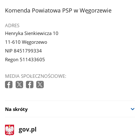
stopka
Komenda Powiatowa PSP w Węgorzewie
ADRES
Henryka Sienkiewicza 10
11-610 Węgorzewo
NIP 8451799334
Regon 511433605
MEDIA SPOŁECZNOŚCIOWE:
Na skróty
stopka
Strona
gov.pl
gov.pl
główna