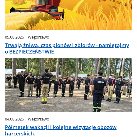
05.08.2026
Wegorzewo
Trwają żniwa, czas plonów i zbiorów - pamiętajmy
o BEZPIECZEŃSTWIE
04.08.2026
Węgorzewo
Półmetek wakacji i kolejne wizytacje obozów
harcerskich.