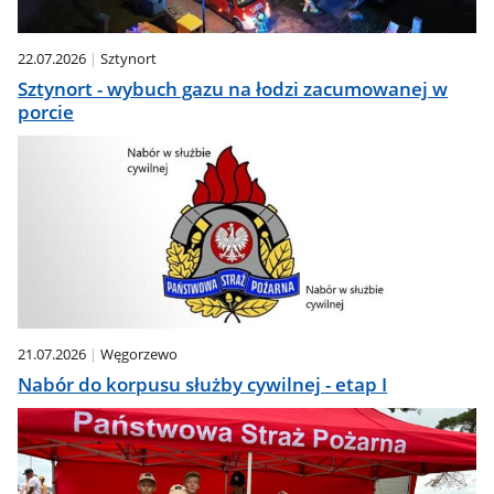
22.07.2026
Sztynort
Sztynort - wybuch gazu na łodzi zacumowanej w
porcie
21.07.2026
Węgorzewo
Nabór do korpusu służby cywilnej - etap I