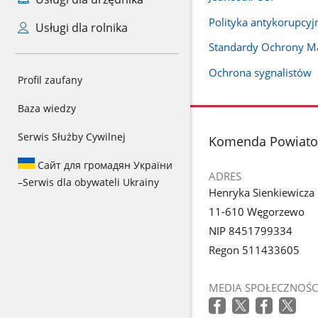
Polityka antykorupcyj
Usługi dla rolnika
Standardy Ochrony Ma
Ochrona sygnalistów
Profil zaufany
Baza wiedzy
Serwis Służby Cywilnej
stopka
Komenda Powiato
Сайт для громадян України
ADRES
–
Serwis dla obywateli Ukrainy
Henryka Sienkiewicza
11-610 Węgorzewo
NIP 8451799334
Regon 511433605
MEDIA SPOŁECZNOŚC