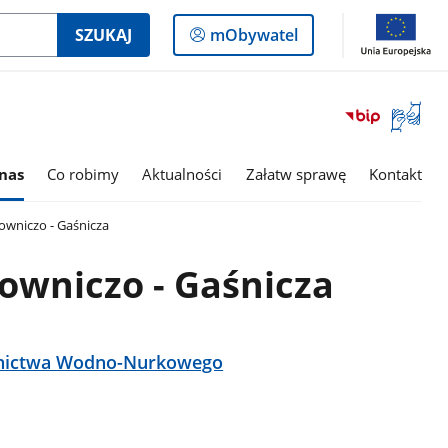
Logowanie
SZUKAJ
mObywatel
do
panelu
Otwórz
okno
z
tłumac
nas
Co robimy
Aktualności
Załatw sprawę
Kontakt
języka
migowe
owniczo - Gaśnicza
owniczo - Gaśnicza
wnictwa Wodno-Nurkowego