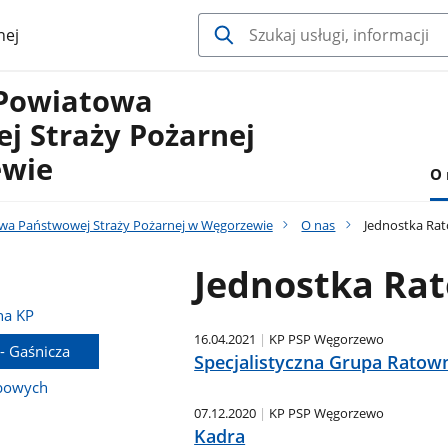
nej
Powiatowa
j Straży Pożarnej
ewie
O 
a Państwowej Straży Pożarnej w Węgorzewie
O nas
Jednostka Rat
Jednostka Rat
na KP
16.04.2021
KP PSP Węgorzewo
- Gaśnicza
Specjalistyczna Grupa Rato
bowych
07.12.2020
KP PSP Węgorzewo
Kadra