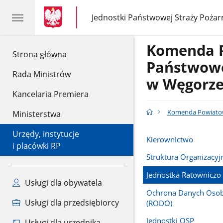
gov.pl
gov.pl
Jednostki Państwowej Straży Pożar
gov.pl
Jednostki
Państwowej
Straży
Komenda 
Pożarnej
gov.pl
Strona główna
Państwowe
Rada Ministrów
w Węgorz
Kancelaria Premiera
Komenda Powiatow
Ministerstwa
Urzędy, instytucje
Kierownictwo
i placówki RP
Struktura Organizacyj
Jednostka Ratowniczo 
Usługi dla obywatela
Ochrona Danych Oso
Usługi dla przedsiębiorcy
(RODO)
Jednostki OSP
Usługi dla urzędnika