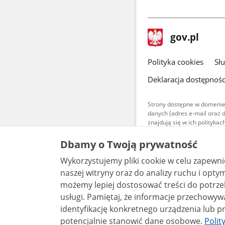
stopka
Strona
gov.pl
gov.pl
główna
gov.pl
Polityka cookies
Sł
Deklaracja dostępnośc
Strony dostępne w domenie
danych (adres e-mail oraz 
znajdują się w ich polityk
Treści teksto
Dbamy o Twoją prywatność
udostępniane
warunkach 4.0
Wykorzystujemy pliki cookie w celu zapewn
są udostępni
bez utworów z
naszej witryny oraz do analizy ruchu i optymalizacj
możemy lepiej dostosować treści do potrzeb
usługi. Pamiętaj, że informacje przechowywane w plikach cookie mogą pozwalać na
identyfikację konkretnego urządzenia lub pr
potencjalnie stanowić dane osobowe.
Polit