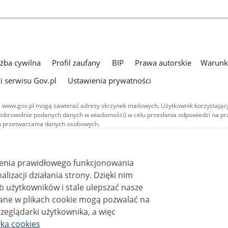
użba cywilna
Profil zaufany
BIP
Prawa autorskie
Warunki
i serwisu Gov.pl
Ustawienia prywatności
 www.gov.pl mogą zawierać adresy skrzynek mailowych. Użytkownik korzystający
dobrowolnie podanych danych w wiadomości) w celu przesłania odpowiedzi na prz
ach przetwarzania danych osobowych.
we publikowane w serwisie (z wyłączeniem treści audiowizualnych), są
 na licencji typu Creative Commons: uznanie autorstwa - na tych samych
 (CC BY-SA 4.0). Materiały audiowizualne, w tym zdjęcia, materiały audio i wideo
ienia prawidłowego funkcjonowania
ane na licencji typu Creative Commons: uznanie autorstwa użycie niekomercyjne 
ależnych 4.0 (CC BY-NC-ND 4.0), o ile nie jest to stwierdzone inaczej.
i działania strony. Dzięki nim
 użytkowników i stale ulepszać nasze
zeglądarki użytkownika, a więc
yka cookies