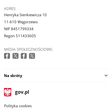
ADRES
Henryka Sienkiewicza 10
11-610 Węgorzewo
NIP 8451799334
Regon 511433605
MEDIA SPOŁECZNOŚCIOWE:
Na skróty
stopka
Strona
gov.pl
gov.pl
główna
gov.pl
Polityka cookies