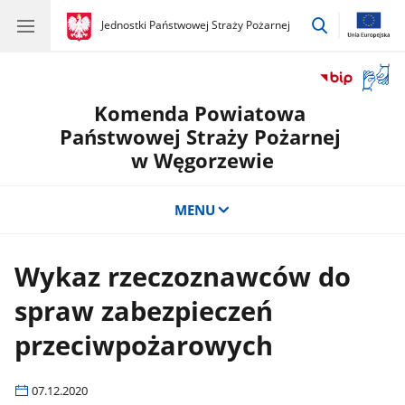
przejdź
gov.pl
Jednostki Państwowej Straży Pożarnej
gov.pl
Jednostki
do
Państwowej
wyszukiwar
Straży
Otwór
Pożarnej
okno
Komenda Powiatowa
z
tłuma
Państwowej Straży Pożarnej
języka
w Węgorzewie
migow
MENU
Wykaz rzeczoznawców do
spraw zabezpieczeń
przeciwpożarowych
07.12.2020