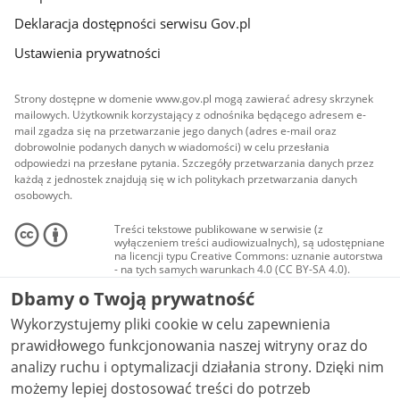
Deklaracja dostępności serwisu Gov.pl
Ustawienia prywatności
Strony dostępne w domenie www.gov.pl mogą zawierać adresy skrzynek
mailowych. Użytkownik korzystający z odnośnika będącego adresem e-
mail zgadza się na przetwarzanie jego danych (adres e-mail oraz
dobrowolnie podanych danych w wiadomości) w celu przesłania
odpowiedzi na przesłane pytania. Szczegóły przetwarzania danych przez
każdą z jednostek znajdują się w ich politykach przetwarzania danych
osobowych.
Treści tekstowe publikowane w serwisie (z
wyłączeniem treści audiowizualnych), są udostępniane
na licencji typu Creative Commons: uznanie autorstwa
- na tych samych warunkach 4.0 (CC BY-SA 4.0).
Materiały audiowizualne, w tym zdjęcia, materiały
Dbamy o Twoją prywatność
audio i wideo, są udostępniane na licencji typu
Creative Commons: uznanie autorstwa użycie
Wykorzystujemy pliki cookie w celu zapewnienia
niekomercyjne - bez utworów zależnych 4.0 (CC BY-
NC-ND 4.0), o ile nie jest to stwierdzone inaczej.
prawidłowego funkcjonowania naszej witryny oraz do
analizy ruchu i optymalizacji działania strony. Dzięki nim
możemy lepiej dostosować treści do potrzeb