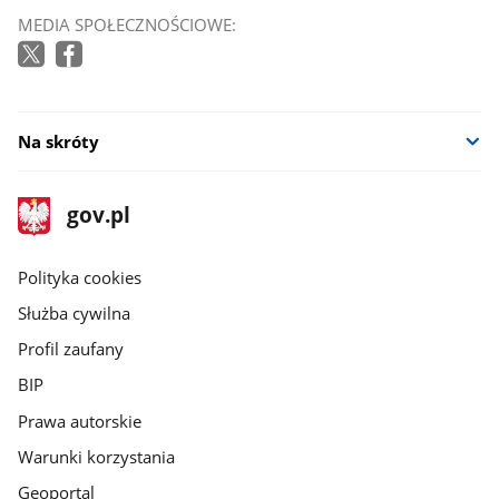
MEDIA SPOŁECZNOŚCIOWE:
Na skróty
stopka
Strona
gov.pl
gov.pl
główna
gov.pl
Polityka cookies
Służba cywilna
Profil zaufany
BIP
Prawa autorskie
Warunki korzystania
Geoportal