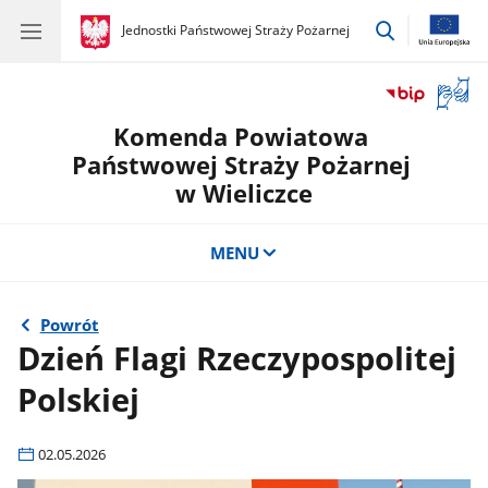
przejdź
gov.pl
Jednostki Państwowej Straży Pożarnej
gov.pl
Jednostki
do
Państwowej
wyszukiwar
Straży
Otwór
Pożarnej
okno
Komenda Powiatowa
z
tłuma
Państwowej Straży Pożarnej
języka
w Wieliczce
migow
MENU
Powrót
Dzień Flagi Rzeczypospolitej
Polskiej
02.05.2026