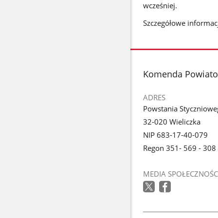
wcześniej.
Szczegółowe informacj
stopka
Komenda Powiatow
ADRES
Powstania Styczniowe
32-020 Wieliczka
NIP 683-17-40-079
Regon 351- 569 - 308
MEDIA SPOŁECZNOŚC