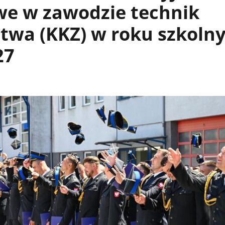
e w zawodzie technik
ctwa (KKZ) w roku szkoln
27