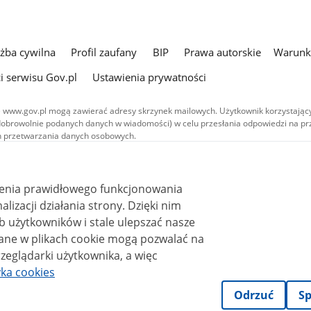
użba cywilna
Profil zaufany
BIP
Prawa autorskie
Warunki
i serwisu Gov.pl
Ustawienia prywatności
 www.gov.pl mogą zawierać adresy skrzynek mailowych. Użytkownik korzystający
dobrowolnie podanych danych w wiadomości) w celu przesłania odpowiedzi na prz
ach przetwarzania danych osobowych.
we publikowane w serwisie (z wyłączeniem treści audiowizualnych), są
 na licencji typu Creative Commons: uznanie autorstwa - na tych samych
 (CC BY-SA 4.0). Materiały audiowizualne, w tym zdjęcia, materiały audio i wideo
ienia prawidłowego funkcjonowania
ane na licencji typu Creative Commons: uznanie autorstwa użycie niekomercyjne 
ależnych 4.0 (CC BY-NC-ND 4.0), o ile nie jest to stwierdzone inaczej.
i działania strony. Dzięki nim
 użytkowników i stale ulepszać nasze
zeglądarki użytkownika, a więc
yka cookies
Odrzuć
Sp