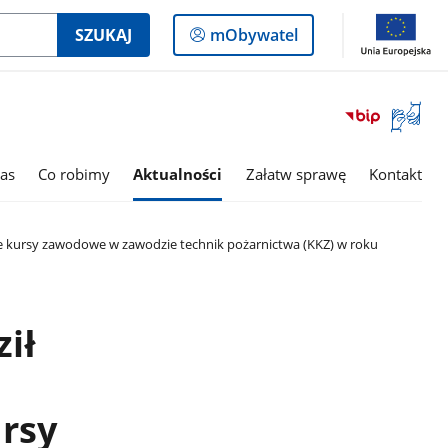
Logowanie
SZUKAJ
mObywatel
do
panelu
Otwórz
okno
z
tłumac
as
Co robimy
Aktualności
Załatw sprawę
Kontakt
języka
migowe
e kursy zawodowe w zawodzie technik pożarnictwa (KKZ) w roku
ił
rsy