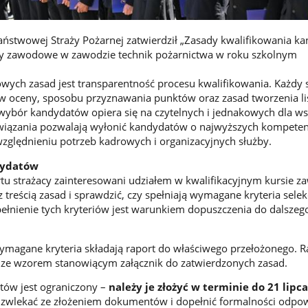
stwowej Straży Pożarnej zatwierdził „Zasady kwalifikowania k
rsy zawodowe w zawodzie technik pożarnictwa w roku szkolnym
ych zasad jest transparentność procesu kwalifikowania. Każdy 
ów oceny, sposobu przyznawania punktów oraz zasad tworzenia li
wybór kandydatów opiera się na czytelnych i jednakowych dla ws
związania pozwalają wyłonić kandydatów o najwyższych kompeten
ględnieniu potrzeb kadrowych i organizacyjnych służby.
dydatów
rtu strażacy zainteresowani udziałem w kwalifikacyjnym kursie
 treścią zasad i sprawdzić, czy spełniają wymagane kryteria selek
pełnienie tych kryteriów jest warunkiem dopuszczenia do dalszeg
wymagane kryteria składają raport do właściwego przełożonego. R
 ze wzorem stanowiącym załącznik do zatwierdzonych zasad.
tów jest ograniczony –
należy je złożyć w terminie do 21 lipc
 zwlekać ze złożeniem dokumentów i dopełnić formalności odpo