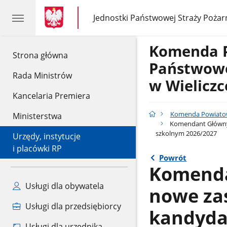
gov.pl
gov.pl
Jednostki Państwowej Straży Pożar
gov.pl
Jednostki
Państwowej
Straży
Komenda 
Pożarnej
gov.pl
Strona główna
Państwowe
Rada Ministrów
w Wieliczc
Kancelaria Premiera
Komenda Powiatowa
Ministerstwa
Komendant Główny P
szkolnym 2026/2027
Urzędy, instytucje
i placówki RP
Powrót
Komenda
Usługi dla obywatela
nowe za
Usługi dla przedsiębiorcy
kandyda
Usługi dla urzędnika