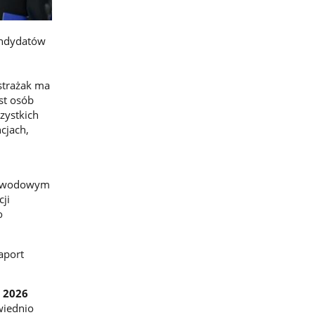
andydatów
strażak ma
st osób
zystkich
cjach,
 zawodowym
cji
o
aport
a 2026
wiednio