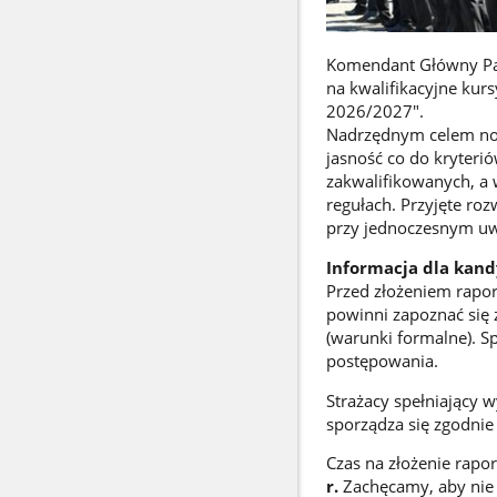
Komendant Główny Pań
na kwalifikacyjne ku
2026/2027".
Nadrzędnym celem now
jasność co do kryteri
zakwalifikowanych, a 
regułach. Przyjęte ro
przy jednoczesnym uwz
Informacja dla kan
Przed złożeniem rapo
powinni zapoznać się z
(warunki formalne). S
postępowania.
Strażacy spełniający 
sporządza się zgodnie
Czas na złożenie rapor
r.
Zachęcamy, aby nie