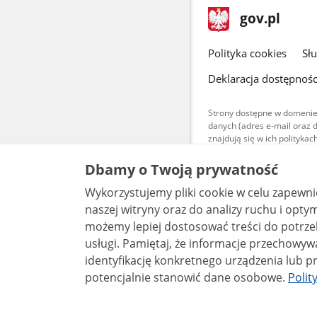
stopka
Strona
gov.pl
gov.pl
główna
gov.pl
Polityka cookies
Sł
Deklaracja dostępnośc
Strony dostępne w domenie
danych (adres e-mail oraz 
znajdują się w ich polityk
Treści teksto
Dbamy o Twoją prywatność
udostępniane
warunkach 4.0
Wykorzystujemy pliki cookie w celu zapewn
są udostępni
bez utworów z
naszej witryny oraz do analizy ruchu i optymalizacj
możemy lepiej dostosować treści do potrzeb
usługi. Pamiętaj, że informacje przechowywane w plikach cookie mogą pozwalać na
identyfikację konkretnego urządzenia lub pr
potencjalnie stanowić dane osobowe.
Polit