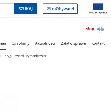
Logowanie
SZUKAJ
mObywatel
do
panelu
Otwórz
okno
z
tłumac
nas
Co robimy
Aktualności
Załatw sprawę
Kontakt
języka
migowe
bryg. Edward Szymankiewicz