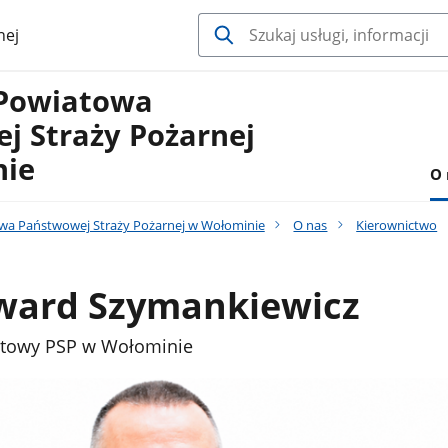
nej
Powiatowa
j Straży Pożarnej
nie
O 
a Państwowej Straży Pożarnej w Wołominie
O nas
Kierownictwo
dward Szymankiewicz
towy PSP w Wołominie