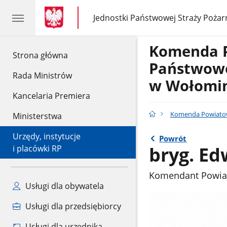
gov.pl
gov.pl
Jednostki Państwowej Straży Pożar
gov.pl
Jednostki
Państwowej
Straży
Komenda 
Pożarnej
gov.pl
Strona główna
Państwowe
Rada Ministrów
w Wołomi
Kancelaria Premiera
Komenda Powiatow
Ministerstwa
Urzędy, instytucje
Powrót
bryg. E
i placówki RP
Komendant Powia
Usługi dla obywatela
Usługi dla przedsiębiorcy
Usługi dla urzędnika