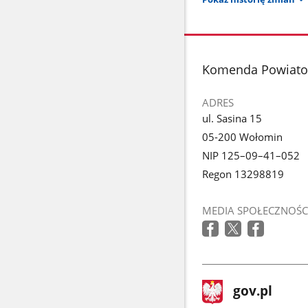
stopka
Komenda Powiato
ADRES
ul. Sasina 15
05-200 Wołomin
NIP 125–09–41–052
Regon 13298819
MEDIA SPOŁECZNOŚC
stopka
Strona
gov.pl
gov.pl
główna