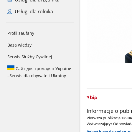
Usługi dla rolnika
Profil zaufany
Baza wiedzy
Serwis Służby Cywilnej
Сайт для громадян України
–
Serwis dla obywateli Ukrainy
Informacje o publ
Pierwsza publikacja:
06.04
Wytwarzający/ Odpowiada
Pokaż historię zmian