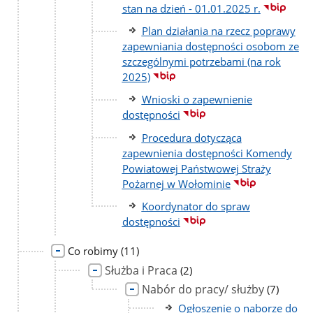
stan na dzień - 01.01.2025 r.
Plan działania na rzecz poprawy
zapewniania dostępności osobom ze
szczególnymi potrzebami (na rok
2025)
Wnioski o zapewnienie
dostępności
Procedura dotycząca
zapewnienia dostępności Komendy
Powiatowej Państwowej Straży
Pożarnej w Wołominie
Koordynator do spraw
dostępności
liczba
Co robimy
(11)
podstron
Służba i Praca
liczba
(2)
podstron
Nabór do pracy/ służby
liczba
(7)
podstron
Ogłoszenie o naborze do