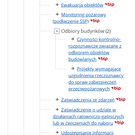
podst
Ewakuacja obiektów
Monitoring pożarowy
(podłączenie SSP)
Odbiory budynków
liczba
(2)
podstron
Czynności kontrolno-
rozpoznawcze związane z
odbiorem obiektów
budowlanych
Projekty wymagające
uzgodnienia rzeczoznawcy
do spraw zabezpieczeń
przeciwpożarowych
Zaświadczenia ze zdarzeń
Zaświadczenie o udziale w
działaniach ratowniczo-gaśniczych
lub w ćwiczeniach do naboru
Udostępnianie informacji