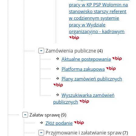
pracy w KP PSP Wołomin na
stanowisko starszy referent
w codziennym systemie
pracy w Wydziale
organizacyjno - kadrowym
Zamówienia publiczne
liczba
(4)
podstron
Aktualne postępowania
Platforma zakupowa
Plany zamówień publicznych
Wyszukiwarka zamówień
publicznych
liczba
Załatw sprawę
(9)
podstron
Złóż podanie
Przyjmowanie i załatwianie spraw
liczba
(7)