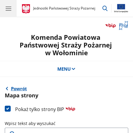
przejdź
gov.pl
Jednostki Państwowej Straży Pożarnej
gov.pl
Jednostki
do
Państwowej
wyszukiwar
Straży
Otwór
Pożarnej
okno
Komenda Powiatowa
z
tłuma
Państwowej Straży Pożarnej
języka
w Wołominie
migow
MENU
Powrót
Mapa strony
Pokaż tylko strony BIP
Wpisz tekst aby wyszukać