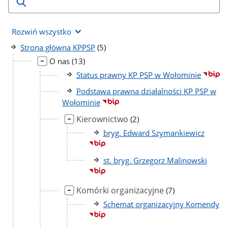
Rozwiń wszystko
liczba
Strona główna KPPSP
(5)
podstron
liczba
O nas
(13)
podstron
Status prawny KP PSP w Wołominie
Podstawa prawna działalności KP PSP w
Wołominie
Kierownictwo
liczba
(2)
podstron
bryg. Edward Szymankiewicz
st. bryg. Grzegorz Malinowski
Komórki organizacyjne
liczba
(7)
podstron
Schemat organizacyjny Komendy