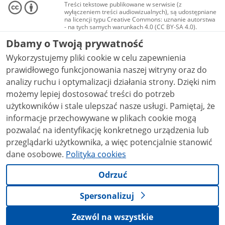
Treści tekstowe publikowane w serwisie (z
wyłączeniem treści audiowizualnych), są udostępniane
na licencji typu Creative Commons: uznanie autorstwa
- na tych samych warunkach 4.0 (CC BY-SA 4.0).
Materiały audiowizualne, w tym zdjęcia, materiały
Dbamy o Twoją prywatność
audio i wideo, są udostępniane na licencji typu
Creative Commons: uznanie autorstwa użycie
Wykorzystujemy pliki cookie w celu zapewnienia
niekomercyjne - bez utworów zależnych 4.0 (CC BY-
NC-ND 4.0), o ile nie jest to stwierdzone inaczej.
prawidłowego funkcjonowania naszej witryny oraz do
analizy ruchu i optymalizacji działania strony. Dzięki nim
możemy lepiej dostosować treści do potrzeb
użytkowników i stale ulepszać nasze usługi. Pamiętaj, że
informacje przechowywane w plikach cookie mogą
pozwalać na identyfikację konkretnego urządzenia lub
przeglądarki użytkownika, a więc potencjalnie stanowić
dane osobowe.
Polityka cookies
Odrzuć
Spersonalizuj
Zezwól na wszystkie