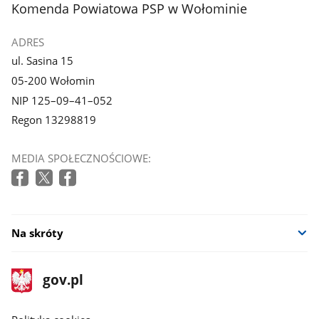
stopka
Komenda Powiatowa PSP w Wołominie
ADRES
ul. Sasina 15
05-200 Wołomin
NIP 125–09–41–052
Regon 13298819
MEDIA SPOŁECZNOŚCIOWE:
Na skróty
stopka
Strona
gov.pl
gov.pl
główna
gov.pl