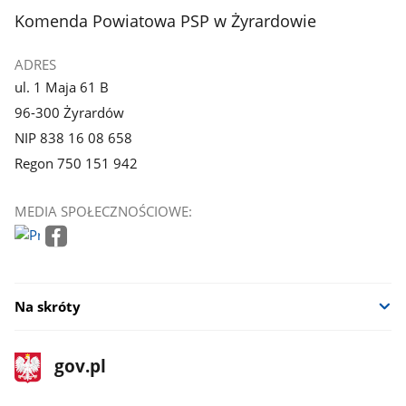
stopka
Komenda Powiatowa PSP w Żyrardowie
ADRES
ul. 1 Maja 61 B
96-300 Żyrardów
NIP 838 16 08 658
Regon 750 151 942
MEDIA SPOŁECZNOŚCIOWE:
Na skróty
stopka
Strona
gov.pl
gov.pl
główna