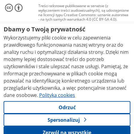
Treści tekstowe publikowane w serwisie (z
wyłączeniem treści audiowizualnych), są udostępniane
na licencji typu Creative Commons: uznanie autorstwa
- na tych samych warunkach 4.0 (CC BY-SA 4.0).
Materiały audiowizualne, w tym zdjęcia, materiały
Dbamy o Twoją prywatność
audio i wideo, są udostępniane na licencji typu
Creative Commons: uznanie autorstwa użycie
Wykorzystujemy pliki cookie w celu zapewnienia
niekomercyjne - bez utworów zależnych 4.0 (CC BY-
NC-ND 4.0), o ile nie jest to stwierdzone inaczej.
prawidłowego funkcjonowania naszej witryny oraz do
analizy ruchu i optymalizacji działania strony. Dzięki nim
możemy lepiej dostosować treści do potrzeb
użytkowników i stale ulepszać nasze usługi. Pamiętaj, że
informacje przechowywane w plikach cookie mogą
pozwalać na identyfikację konkretnego urządzenia lub
przeglądarki użytkownika, a więc potencjalnie stanowić
dane osobowe.
Polityka cookies
Odrzuć
Spersonalizuj
Zezwól na wszystkie