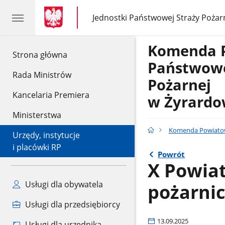
gov.pl
gov.pl
Jednostki Państwowej Straży Pożar
gov.pl
Jednostki
Państwowej
Straży
Komenda 
Pożarnej
gov.pl
Strona główna
Państwowe
Rada Ministrów
Pożarnej
Kancelaria Premiera
w Żyrardo
Ministerstwa
Komenda Powiatow
Urzędy, instytucje
i placówki RP
Powrót
X Powia
Usługi dla obywatela
pożarni
Usługi dla przedsiębiorcy
13.09.2025
Usługi dla urzędnika