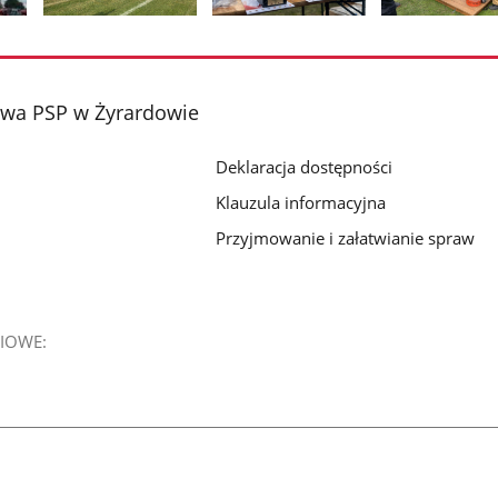
Pokaż
Pokaż
Pokaż
zdjęcie
zdjęcie
zdjęcie
2
3
4
z
z
z
wa PSP w Żyrardowie
galerii.
galerii.
galerii.
Deklaracja dostępności
Klauzula informacyjna
Przyjmowanie i załatwianie spraw
IOWE: