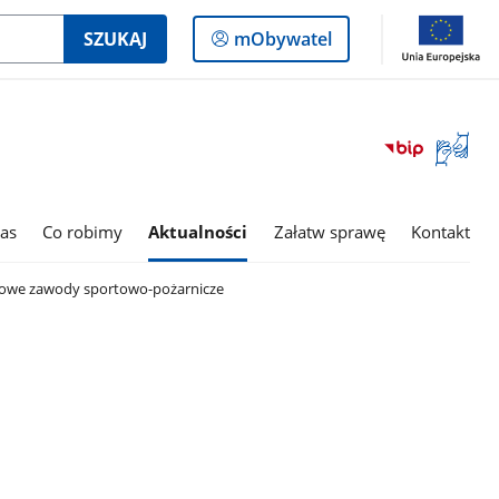
Logowanie
SZUKAJ
mObywatel
do
panelu
Otwórz
okno
z
tłumac
as
Co robimy
Aktualności
Załatw sprawę
Kontakt
języka
migowe
owe zawody sportowo-pożarnicze