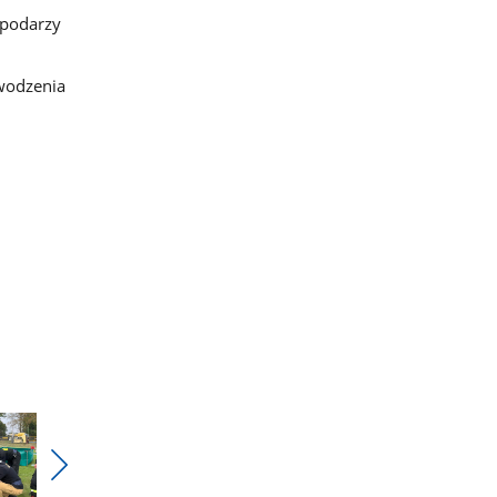
spodarzy
wodzenia
Pokaż