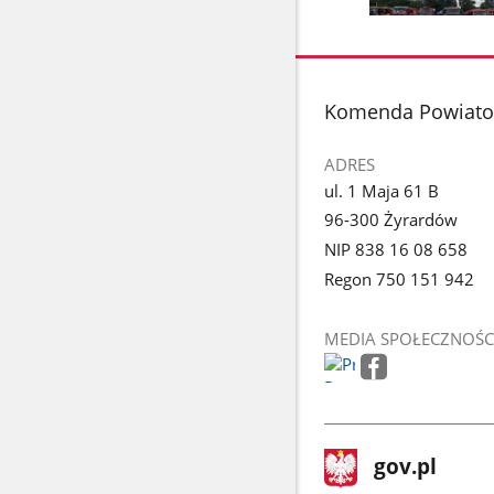
poprzednie
Pokaż
zdjęcia
zdjęcie
1
z
stopka
Komenda Powiato
galerii.
ADRES
ul. 1 Maja 61 B
96-300 Żyrardów
NIP 838 16 08 658
Regon 750 151 942
MEDIA SPOŁECZNOŚC
stopka
Strona
gov.pl
gov.pl
główna