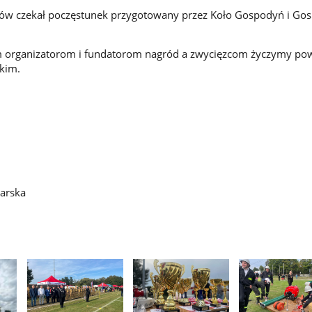
iców czekał poczęstunek przygotowany przez Koło Gospodyń i Go
 organizatorom i fundatorom nagród a zwycięzcom życzymy po
kim.
narska