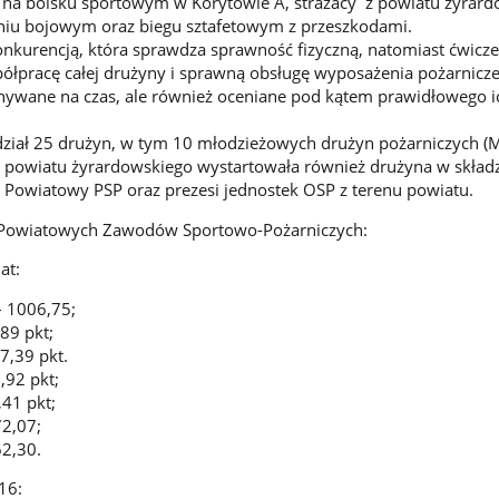
 na boisku sportowym w Korytowie A, strażacy z powiatu żyrar
eniu bojowym oraz biegu sztafetowym z przeszkodami.
konkurencją, która sprawdza sprawność fizyczną, natomiast ćwicze
łpracę całej drużyny i sprawną obsługę wyposażenia pożarnicze
ywane na czas, ale również oceniane pod kątem prawidłowego i
ział 25 drużyn, w tym 10 młodzieżowych drużyn pożarniczych (
ii powiatu żyrardowskiego wystartowała również drużyna w składz
 Powiatowy PSP oraz prezesi jednostek OSP z terenu powiatu.
 Powiatowych Zawodów Sportowo-Pożarniczych:
at:
– 1006,75;
89 pkt;
,39 pkt.
,92 pkt;
,41 pkt;
2,07;
2,30.
16: