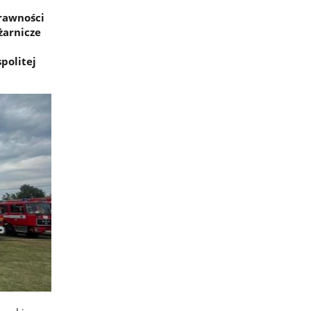
rawności
żarnicze
politej