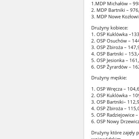
1.MDP Michałów – 998
2. MDP Bartniki – 976
3. MDP Nowe Kozłowic
Drużyny kobiece:
1. OSP Kuklówka –133,
2. OSP Osuchów – 144
3. OSP Zbiroża – 147,
4. OSP Bartniki – 153,
5. OSP Jesionka – 161,
6. OSP Żyrardów – 162
Drużyny męskie:
1. OSP Wręcza – 104,6
2. OSP Kuklówka – 109
3. OSP Bartniki– 112,9
4. OSP Zbiroża – 115,
5. OSP Radziejowice –
6. OSP Nowy Drzewicz
Drużyny które zajęły 
wojewódzkim.