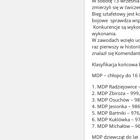
W sobotę 13 września
zmierzyli się w ćwicz
Bieg sztafetowy jest 
bojowe sprawdza wspó
Konkurencje są wykon
wykonania.
W zawodach wzięło ud
raz pierwszy w histor
znalazł się Komendant
Klasyfikacja końcowa
MDP – chłopcy do 16 l
1. MDP Radziejowice 
2. MDP Zbiroża – 999,
3. MDP Osuchów – 987
4. MDP Jesionka – 986
5. MDP Bartniki – 976
6. MDP Kuklówka – 97
7. MDP Michałów – 96
MDP dziewcząt do lat 