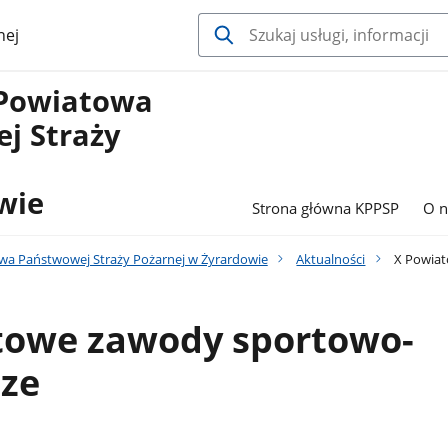
nej
Powiatowa
j Straży
wie
Strona główna KPPSP
O n
a Państwowej Straży Pożarnej w Żyrardowie
Aktualności
X Powiat
towe zawody sportowo-
cze