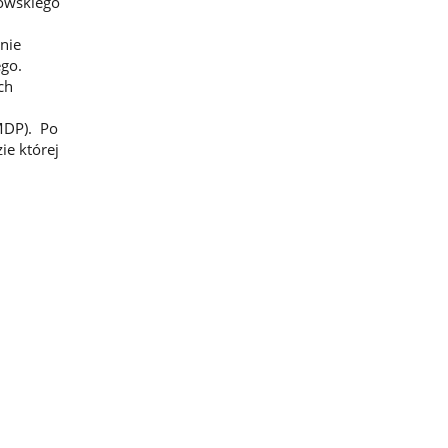
dowskiego
nie
go.
ch
MDP). Po
ie której