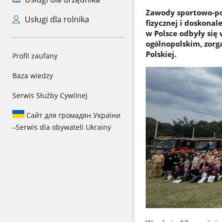
Zawody sportowo-po
Usługi dla rolnika
fizycznej i doskona
w Polsce odbyły się
ogólnopolskim, zorg
Polskiej.
Profil zaufany
Baza wiedzy
Serwis Służby Cywilnej
Сайт для громадян України
–
Serwis dla obywateli Ukrainy