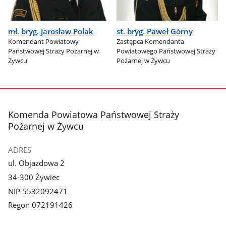
mł. bryg. Jarosław Polak
st. bryg. Paweł Górny
Komendant Powiatowy
Zastępca Komendanta
Państwowej Straży Pożarnej w
Powiatowego Państwowej Straży
Żywcu
Pożarnej w Żywcu
stopka
Komenda Powiatowa Państwowej Straży
Pożarnej w Żywcu
ADRES
ul. Objazdowa 2
34-300 Żywiec
NIP 5532092471
Regon 072191426