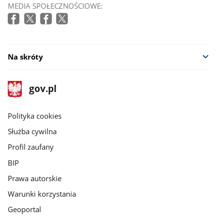
MEDIA SPOŁECZNOŚCIOWE:
Na skróty
stopka
Strona
gov.pl
gov.pl
główna
gov.pl
Polityka cookies
Służba cywilna
Profil zaufany
BIP
Prawa autorskie
Warunki korzystania
Geoportal