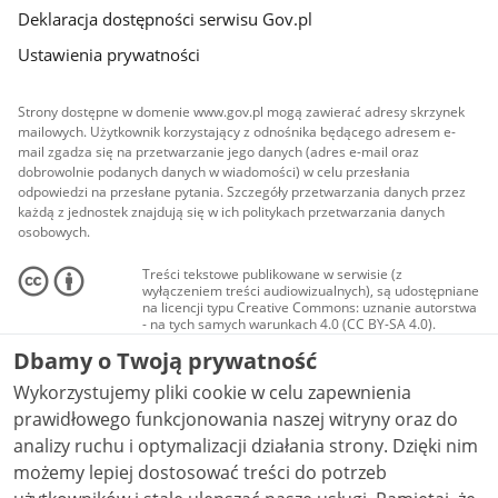
Deklaracja dostępności serwisu Gov.pl
Ustawienia prywatności
Strony dostępne w domenie www.gov.pl mogą zawierać adresy skrzynek
mailowych. Użytkownik korzystający z odnośnika będącego adresem e-
mail zgadza się na przetwarzanie jego danych (adres e-mail oraz
dobrowolnie podanych danych w wiadomości) w celu przesłania
odpowiedzi na przesłane pytania. Szczegóły przetwarzania danych przez
każdą z jednostek znajdują się w ich politykach przetwarzania danych
osobowych.
Treści tekstowe publikowane w serwisie (z
wyłączeniem treści audiowizualnych), są udostępniane
na licencji typu Creative Commons: uznanie autorstwa
- na tych samych warunkach 4.0 (CC BY-SA 4.0).
Materiały audiowizualne, w tym zdjęcia, materiały
Dbamy o Twoją prywatność
audio i wideo, są udostępniane na licencji typu
Creative Commons: uznanie autorstwa użycie
Wykorzystujemy pliki cookie w celu zapewnienia
niekomercyjne - bez utworów zależnych 4.0 (CC BY-
NC-ND 4.0), o ile nie jest to stwierdzone inaczej.
prawidłowego funkcjonowania naszej witryny oraz do
analizy ruchu i optymalizacji działania strony. Dzięki nim
możemy lepiej dostosować treści do potrzeb