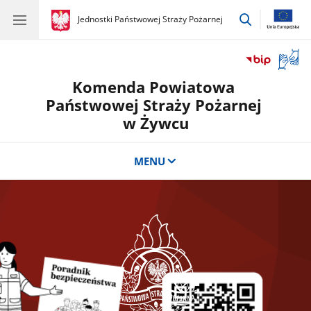
przejdź
gov.pl
Jednostki Państwowej Straży Pożarnej
gov.pl
Jednostki
do
Państwowej
wyszukiwar
Straży
Otwór
Pożarnej
okno
Komenda Powiatowa
z
tłuma
Państwowej Straży Pożarnej
języka
w Żywcu
migow
MENU