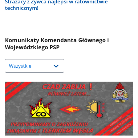
Strażacy z Żywca najlepsi w ratownictwie
technicznym!
Komunikaty Komendanta Głównego i
Wojewódzkiego PSP
Naciśnij
strzałkę
w
dół,
aby
wybrać
odpowiednią
pozycję.
Dane
zaktualizują
się
automatycznie.