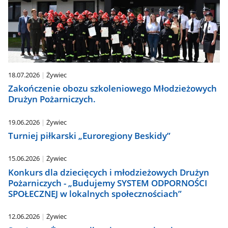
18.07.2026
Żywiec
Zakończenie obozu szkoleniowego Młodzieżowych
Drużyn Pożarniczych.
19.06.2026
Żywiec
Turniej piłkarski „Euroregiony Beskidy”
15.06.2026
Żywiec
Konkurs dla dziecięcych i młodzieżowych Drużyn
Pożarniczych - „Budujemy SYSTEM ODPORNOŚCI
SPOŁECZNEJ w lokalnych społecznościach”
12.06.2026
Żywiec