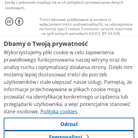
każdą z jednostek znajdują się w ich politykach przetwarzania danych
osobowych.
Treści tekstowe publikowane w serwisie (z
wyłączeniem treści audiowizualnych), są udostępniane
na licencji typu Creative Commons: uznanie autorstwa
- na tych samych warunkach 4.0 (CC BY-SA 4.0).
Materiały audiowizualne, w tym zdjęcia, materiały
Dbamy o Twoją prywatność
audio i wideo, są udostępniane na licencji typu
Creative Commons: uznanie autorstwa użycie
Wykorzystujemy pliki cookie w celu zapewnienia
niekomercyjne - bez utworów zależnych 4.0 (CC BY-
NC-ND 4.0), o ile nie jest to stwierdzone inaczej.
prawidłowego funkcjonowania naszej witryny oraz do
analizy ruchu i optymalizacji działania strony. Dzięki nim
możemy lepiej dostosować treści do potrzeb
użytkowników i stale ulepszać nasze usługi. Pamiętaj, że
informacje przechowywane w plikach cookie mogą
pozwalać na identyfikację konkretnego urządzenia lub
przeglądarki użytkownika, a więc potencjalnie stanowić
dane osobowe.
Polityka cookies
Odrzuć
Spersonalizuj