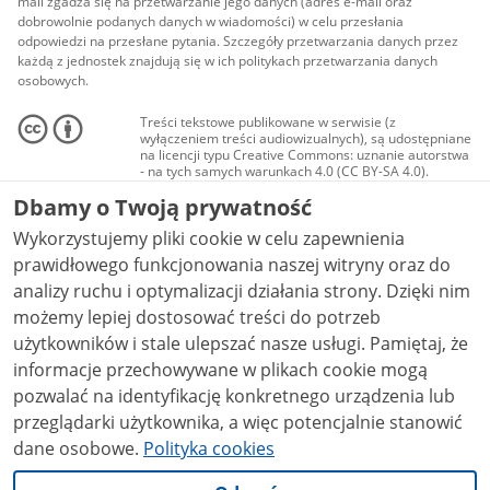
mail zgadza się na przetwarzanie jego danych (adres e-mail oraz
dobrowolnie podanych danych w wiadomości) w celu przesłania
odpowiedzi na przesłane pytania. Szczegóły przetwarzania danych przez
każdą z jednostek znajdują się w ich politykach przetwarzania danych
osobowych.
Treści tekstowe publikowane w serwisie (z
wyłączeniem treści audiowizualnych), są udostępniane
na licencji typu Creative Commons: uznanie autorstwa
- na tych samych warunkach 4.0 (CC BY-SA 4.0).
Materiały audiowizualne, w tym zdjęcia, materiały
Dbamy o Twoją prywatność
audio i wideo, są udostępniane na licencji typu
Creative Commons: uznanie autorstwa użycie
Wykorzystujemy pliki cookie w celu zapewnienia
niekomercyjne - bez utworów zależnych 4.0 (CC BY-
NC-ND 4.0), o ile nie jest to stwierdzone inaczej.
prawidłowego funkcjonowania naszej witryny oraz do
analizy ruchu i optymalizacji działania strony. Dzięki nim
możemy lepiej dostosować treści do potrzeb
użytkowników i stale ulepszać nasze usługi. Pamiętaj, że
informacje przechowywane w plikach cookie mogą
pozwalać na identyfikację konkretnego urządzenia lub
przeglądarki użytkownika, a więc potencjalnie stanowić
dane osobowe.
Polityka cookies