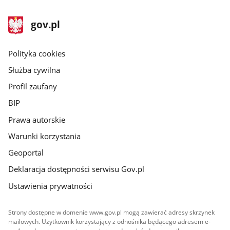
stopka
Strona
gov.pl
gov.pl
główna
gov.pl
Polityka cookies
Służba cywilna
Profil zaufany
BIP
Prawa autorskie
Warunki korzystania
Geoportal
Deklaracja dostępności serwisu Gov.pl
Ustawienia prywatności
Strony dostępne w domenie www.gov.pl mogą zawierać adresy skrzynek
mailowych. Użytkownik korzystający z odnośnika będącego adresem e-