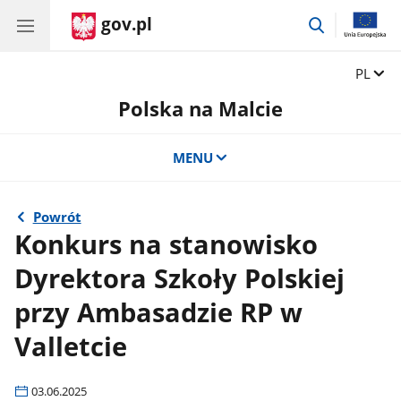
gov.pl
przejdź
do
wyszukiwar
Zmień 
PL
Polska na Malcie
MENU
Powrót
Konkurs na stanowisko
Dyrektora Szkoły Polskiej
przy Ambasadzie RP w
Valletcie
03.06.2025