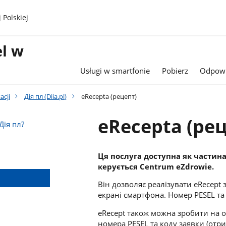
 Polskiej
l w
Usługi w smartfonie
Pobierz
Odpowi
acji
Дія пл (Diia.pl)
eRecepta (рецепт)
eRecepta (ре
Дія пл?
Ця послуга доступна як частин
керується Centrum eZdrowie.
Він дозволяє реалізувати eRecep
екрані смартфона. Номер PESEL та
eRecept також можна зробити на о
номера PESEL та коду заявки (отр