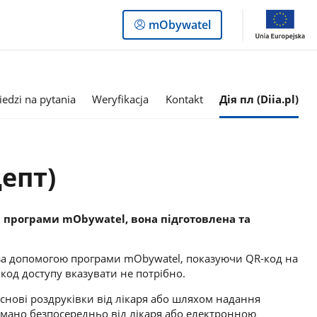
Logowanie
mObywatel
do
panelu
edzi na pytania
Weryfikacja
Kontakt
Дія пл (Diia.pl)
цепт)
а програми mObywatel, вона підготовлена та
t за допомогою програми mObywatel, показуючи QR-код на
 код доступу вказувати не потрібно.
снові роздруківки від лікаря або шляхом надання
имано безпосередньо від лікаря або електронною