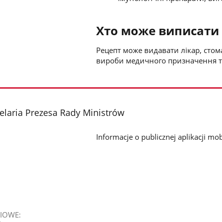
Хто може виписати
Рецепт може видавати лікар, сто
вироби медичного призначення та
laria Prezesa Rady Ministrów
Informacje o publicznej aplikacji mob
IOWE: