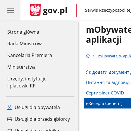
gov.pl
gov.pl
Serwis Rzeczypospolitej
mObywate
gov.pl
Strona główna
aplikacji
Rada Ministrów
Kancelaria Premiera
mObywatel w aplik
Ministerstwa
Як додати документ 
Urzędy, instytucje
Питання та відповіді
i placówki RP
Сертифікат COVID
eRecepta (рецепт)
Usługi dla obywatela
Usługi dla przedsiębiorcy
Usługi dla urzędnika