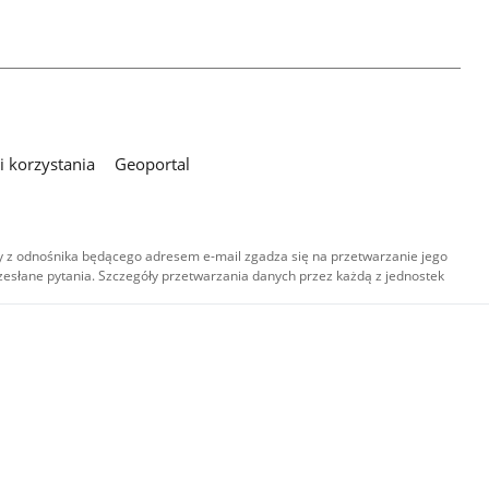
 korzystania
Geoportal
 z odnośnika będącego adresem e-mail zgadza się na przetwarzanie jego
esłane pytania. Szczegóły przetwarzania danych przez każdą z jednostek
,
-