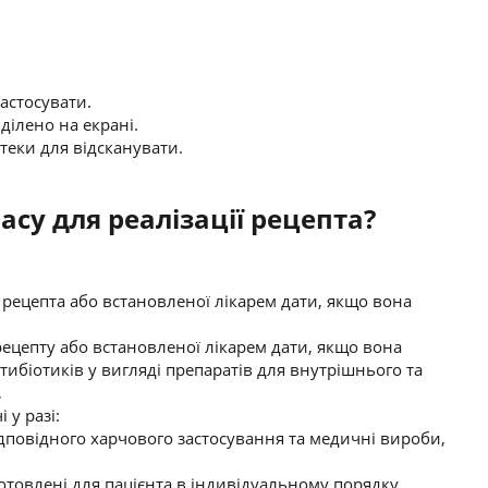
застосувати.
ділено на екрані.
теки для відсканувати.
асу для реалізації рецепта?
 рецепта або встановленої лікарем дати, якщо вона
рецепту або встановленої лікарем дати, якщо вона
нтибіотиків у вигляді препаратів для внутрішнього та
,
 у разі:
ідповідного харчового застосування та медичні вироби,
отовлені для пацієнта в індивідуальному порядку.