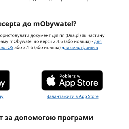
ecepta до mObywatel?
ристовувати документ Дія пл (Diia.pl) як частину
му mObywatel до версії 2.4.6 (або новіша) -
для
ою iOS
або 3.1.6 (або новіша)
для смартфонів з
ay
Завантажити з App Store
т за допомогою програми