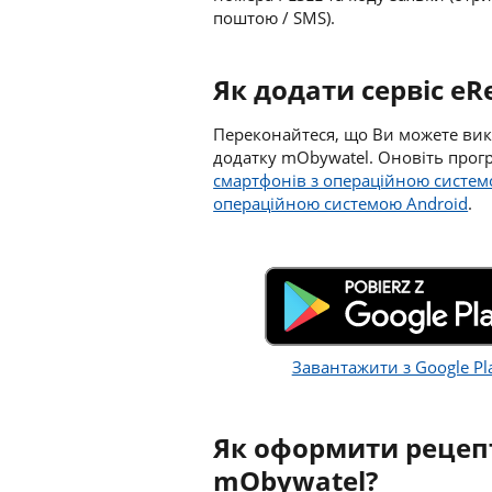
поштою / SMS).
Як додати сервіс eR
Переконайтеся, що Ви можете вико
додатку mObywatel. Оновіть програ
смартфонів з операційною систем
операційною системою Android
.
Завантажити з Google Pl
Як оформити рецеп
mObywatel?