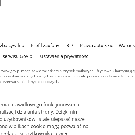
użba cywilna
Profil zaufany
BIP
Prawa autorskie
Warunki
i serwisu Gov.pl
Ustawienia prywatności
 www.gov.pl mogą zawierać adresy skrzynek mailowych. Użytkownik korzystający
dobrowolnie podanych danych w wiadomości) w celu przesłania odpowiedzi na prz
ach przetwarzania danych osobowych.
we publikowane w serwisie (z wyłączeniem treści audiowizualnych), są
 na licencji typu Creative Commons: uznanie autorstwa - na tych samych
 (CC BY-SA 4.0). Materiały audiowizualne, w tym zdjęcia, materiały audio i wideo
ienia prawidłowego funkcjonowania
ane na licencji typu Creative Commons: uznanie autorstwa użycie niekomercyjne 
ależnych 4.0 (CC BY-NC-ND 4.0), o ile nie jest to stwierdzone inaczej.
i działania strony. Dzięki nim
 użytkowników i stale ulepszać nasze
zeglądarki użytkownika, a więc