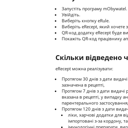
Запустіть програму mObywatel.
Увійдіть.
Виберіть кнопку eRule.
Виберіть eRecept, який хочете 
QR-код додатку eRecept буде ви
Покажіть QR-код працівнику ап
Скільки відведено ч
eRecept можна реалізувати:
Протягом 30 днів з дати видачі
зазначена в рецепті,
Протягом 7 днів з дати видачі 
вказана в рецепті, у випадку а
парентерального застосування
Протягом 120 днів з дати видачі
ліки, харчові додатки для в
імпортовані з-за кордону, та
імунологічні препарати, виг