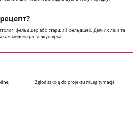
 рецепт?
матолог, фельдшер або старший фельдшер. Деяких ліки та
кож медсестра та акушерка.
ilnej
Zgłoś szkołę do projektu mLegitymacja