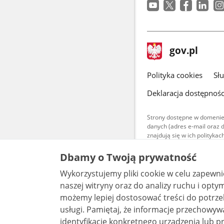
stopka
Strona
gov.pl
gov.pl
główna
gov.pl
Polityka cookies
Sł
Deklaracja dostępnośc
Strony dostępne w domenie
danych (adres e-mail oraz 
znajdują się w ich polityk
Treści teksto
Dbamy o Twoją prywatność
udostępniane
warunkach 4.0
Wykorzystujemy pliki cookie w celu zapewn
są udostępni
bez utworów z
naszej witryny oraz do analizy ruchu i optymalizacj
możemy lepiej dostosować treści do potrzeb
usługi. Pamiętaj, że informacje przechowywane w plikach cookie mogą pozwalać na
identyfikację konkretnego urządzenia lub pr