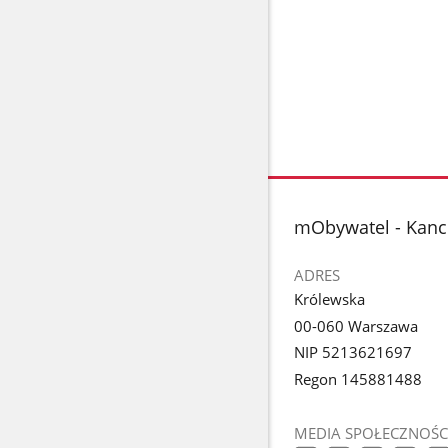
stopka
mObywatel - Kance
ADRES
Królewska
00-060 Warszawa
NIP 5213621697
Regon 145881488
MEDIA SPOŁECZNOŚC